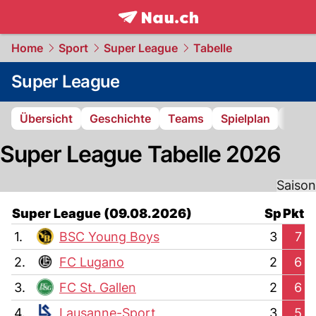
frontpage.
NAU.ch
Home
Sport
Super League
Tabelle
Super League
Übersicht
Geschichte
Teams
Spielplan
Tabel
Super League Tabelle 2026
Saison
Super League (09.08.2026)
Sp
Pkt
1.
BSC Young Boys
3
7
2.
FC Lugano
2
6
3.
FC St. Gallen
2
6
4.
Lausanne-Sport
3
5