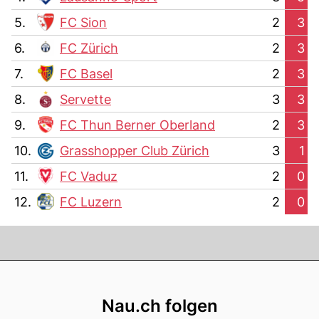
5.
FC Sion
2
3
6.
FC Zürich
2
3
7.
FC Basel
2
3
8.
Servette
3
3
9.
FC Thun Berner Oberland
2
3
10.
Grasshopper Club Zürich
3
1
11.
FC Vaduz
2
0
12.
FC Luzern
2
0
Footer
Nau.ch folgen