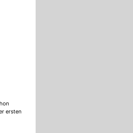
hon
er ersten