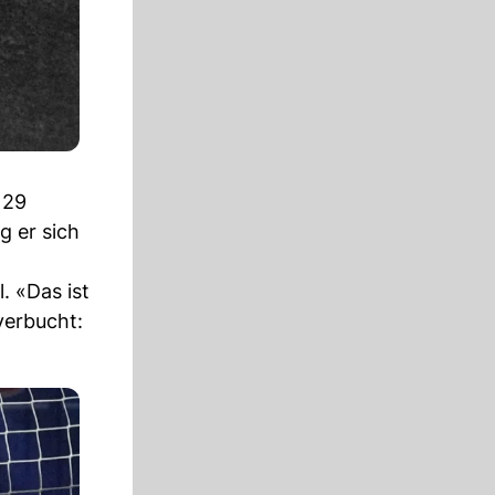
 29
g er sich
. «Das ist
verbucht: