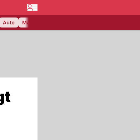
Auto
Matchcenter
Videos
Nau Plus
Lifestyle
gt