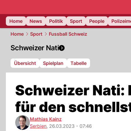
Home
News
Politik
Sport
People
Polizei
Home
Sport
Fussball Schweiz
Schweizer Nati
Übersicht
Spielplan
Tabelle
Schweizer Nati: 
für den schnells
Mathias Kainz
Serbien
,
26.03.2023 - 07:46