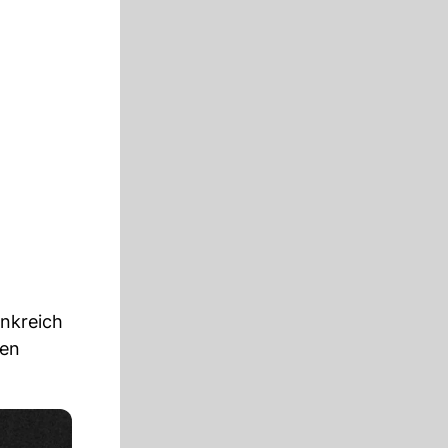
ankreich
len