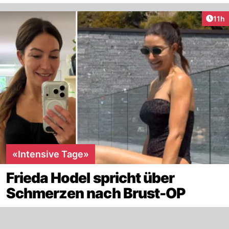
Artik
11h
«Intensive Tage»
Frieda Hodel spricht über
Schmerzen nach Brust-OP