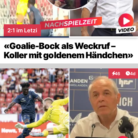
2:1 im Letzi
«Goalie-Bock als Weckruf –
Koller mit goldenem Händchen»
Arti
46
4d
Interaktionen