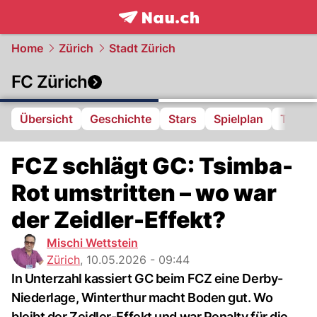
frontpage.
NAU.ch
Home
Zürich
Stadt Zürich
FC Zürich
Übersicht
Geschichte
Stars
Spielplan
Tabell
FCZ schlägt GC: Tsimba-
Rot umstritten – wo war
der Zeidler-Effekt?
Mischi Wettstein
Zürich
,
10.05.2026 - 09:44
In Unterzahl kassiert GC beim FCZ eine Derby-
Niederlage, Winterthur macht Boden gut. Wo
bleibt der Zeidler-Effekt und war Penalty für die