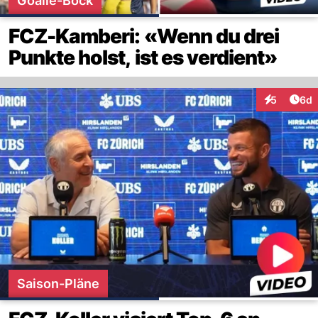
Goalie-Bock
FCZ-Kamberi: «Wenn du drei
Punkte holst, ist es verdient»
Arti
5
6d
Interaktion
Saison-Pläne