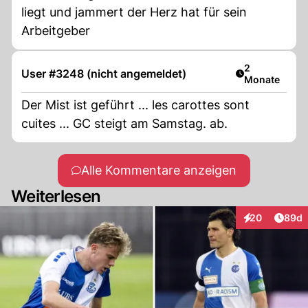
liegt und jammert der Herz hat für sein
Arbeitgeber
Artikel veröff
2
User #3248 (nicht angemeldet)
Monate
Der Mist ist geführt ... les carottes sont
cuites ... GC steigt am Samstag. ab.
Alle Kommentare anzeigen
Weiterlesen
Artik
20
89d
Interaktionen