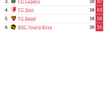
3.
FC Lugano
38
67
4.
FC Sion
38
63
5.
FC Basel
38
56
6.
BSC Young Boys
38
55