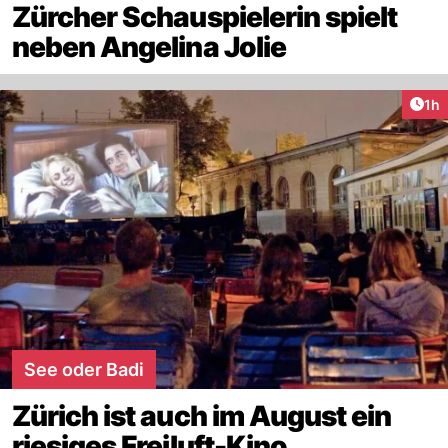
Zürcher Schauspielerin spielt
neben Angelina Jolie
Art
1h
See oder Badi
Zürich ist auch im August ein
riesiges Freiluft-Kino