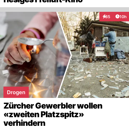
Artik
85
10h
Interaktionen
Drogen
Zürcher Gewerbler wollen
«zweiten Platzspitz»
verhindern