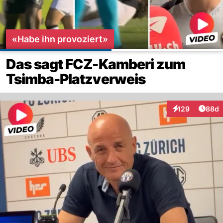
«Habe ihn provoziert»
Das sagt FCZ-Kamberi zum
Tsimba-Platzverweis
Artik
129
88d
Interaktionen