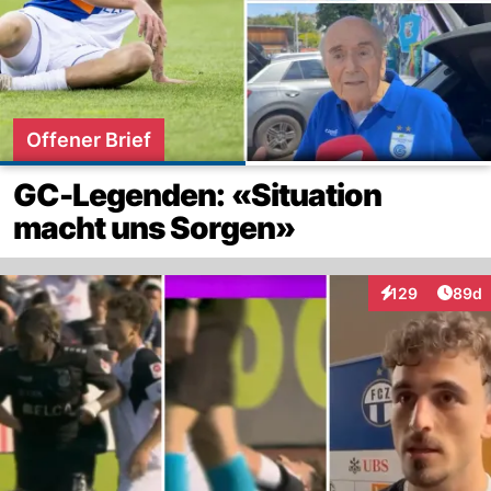
Offener Brief
GC-Legenden: «Situation
macht uns Sorgen»
Artik
129
89d
Interaktionen