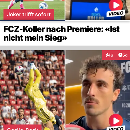
Joker trifft sofort
FCZ-Koller nach Premiere: «Ist
nicht mein Sieg»
Arti
46
5d
Interaktionen