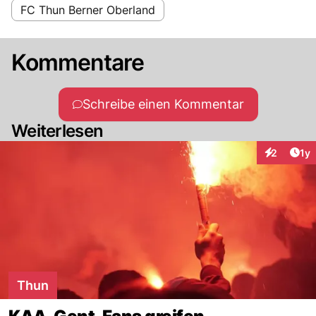
FC Thun Berner Oberland
Kommentare
Schreibe einen Kommentar
Weiterlesen
Art
2
1y
Interaktion
Thun