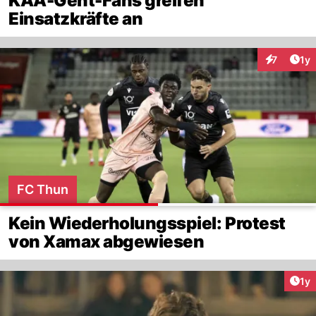
KAA-Gent-Fans greifen
Einsatzkräfte an
Art
7
1y
Interaktion
FC Thun
Kein Wiederholungsspiel: Protest
von Xamax abgewiesen
Art
1y