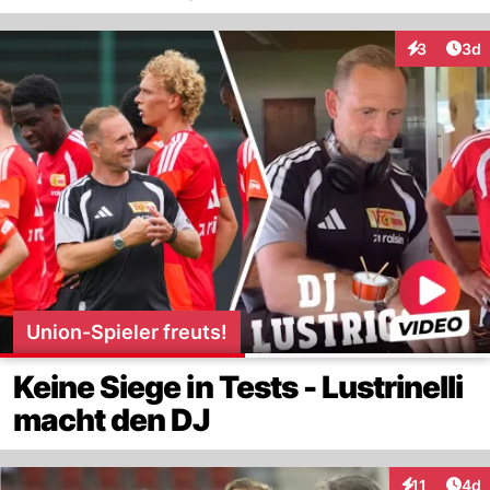
Arti
3
3d
Interaktion
Union-Spieler freuts!
Keine Siege in Tests - Lustrinelli
macht den DJ
Arti
11
4d