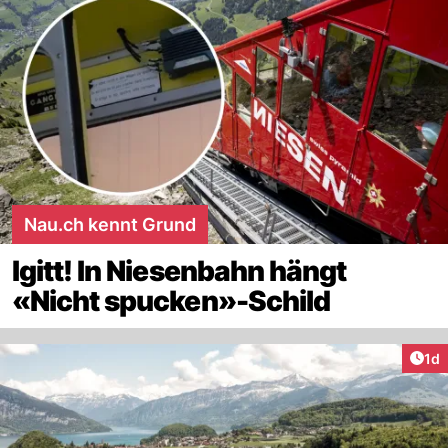
Nau.ch kennt Grund
Igitt! In Niesenbahn hängt
«Nicht spucken»-Schild
Art
1d