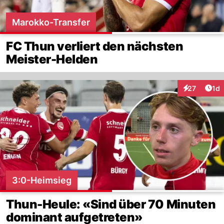
Marokko-Transfer
FC Thun verliert den nächsten
Meister-Helden
Art
27
1d
Interaktione
3:0-Heimsieg
Thun-Heule: «Sind über 70 Minuten
dominant aufgetreten»