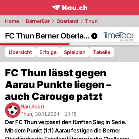
frontpage.
NAU.ch
Home
BärnerBär
Oberland
Thun
FC Thun Berner Oberland
Übersicht
Erfolge
Spielplan
Tabelle
FC Thun lässt gegen
Aarau Punkte liegen –
auch Carouge patzt
Nau Sport
Thun
,
30.11.2024 - 21:18
Der FC Thun verpasst den fünften Sieg in Serie.
Mit dem Punkt (1:1) Aarau festigen die Berner
Oberländer die Tabellenführung in der Challenge