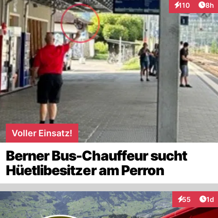
Arti
110
8h
Interaktionen
Voller Einsatz!
Berner Bus-Chauffeur sucht
Hüetlibesitzer am Perron
Art
55
1d
Interaktione