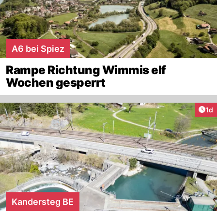
A6 bei Spiez
Rampe Richtung Wimmis elf
Wochen gesperrt
Art
1d
Kandersteg BE