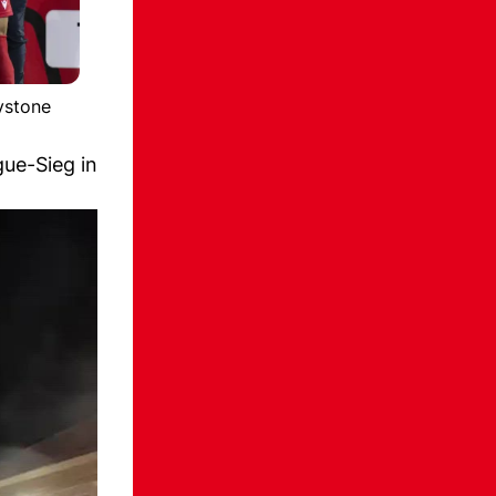
ystone
ue-Sieg in