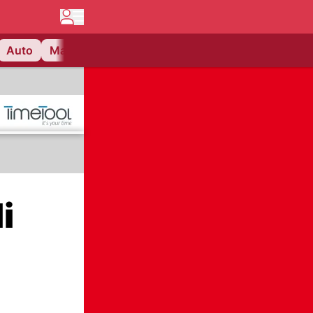
Auto
Matchcenter
Videos
Nau Plus
Lifestyle
i