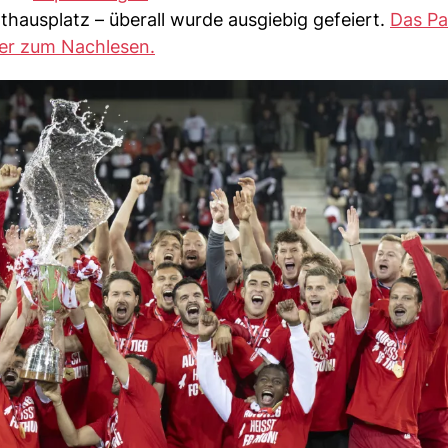
hausplatz – überall wurde ausgiebig gefeiert.
Das Pa
hier zum Nachlesen.