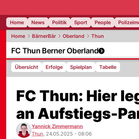
Home
News
Politik
Sport
People
Polizei
Home
BärnerBär
Oberland
Thun
FC Thun Berner Oberland
Übersicht
Erfolge
Spielplan
Tabelle
FC Thun: Hier leg
an Aufstiegs-Par
Yannick Zimmermann
Thun
,
24.05.2025 - 08:06