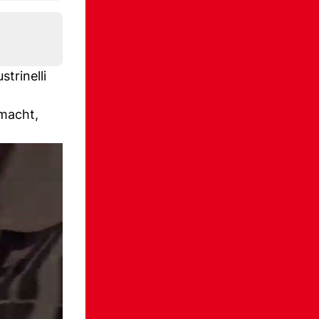
trinelli
emacht,