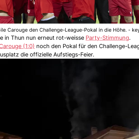
le Carouge den Challenge-League-Pokal in die Höhe. - ke
te in Thun nun erneut rot-weisse
Party-Stimmung
.
 Carouge (1:0)
noch den Pokal für den Challenge-Leag
latz die offizielle Aufstiegs-Feier.