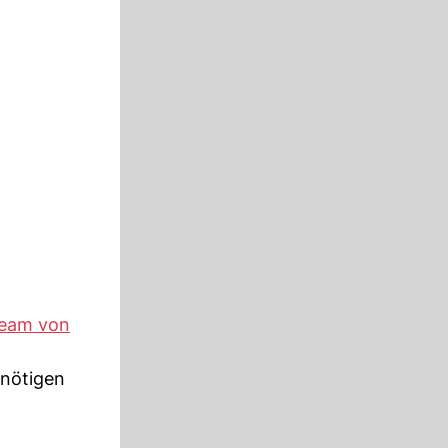
eam von
 nötigen