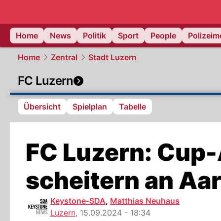
Home
News
Politik
Sport
People
Polizei
Home
Zentral
Stadt Luzern
FC Luzern
Übersicht
Spielplan
Tabelle
FC Luzern: Cup-
scheitern an Aa
Keystone-SDA
,
Matthias Neuhaus
Luzern
,
15.09.2024 - 18:34