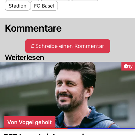
Stadion
FC Basel
Kommentare
Schreibe einen Kommentar
Weiterlesen
Art
1y
Von Vogel geholt