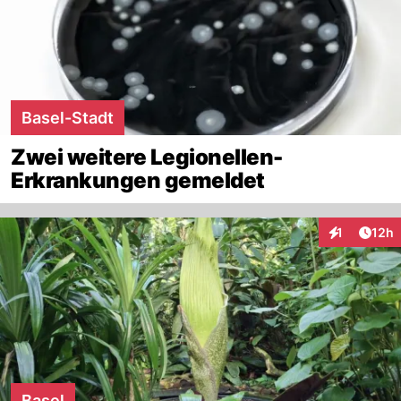
Basel-Stadt
Zwei weitere Legionellen-
Erkrankungen gemeldet
Artik
1
12h
Interaktione
Basel