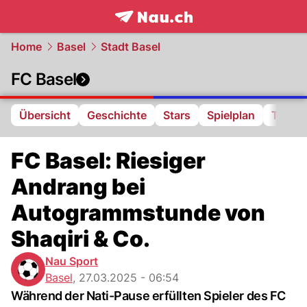
frontpage.
NAU.ch
Home
Basel
Stadt Basel
FC Basel
Übersicht
Geschichte
Stars
Spielplan
Tabell
FC Basel: Riesiger
Andrang bei
Autogrammstunde von
Shaqiri & Co.
Nau Sport
Basel
,
27.03.2025 - 06:54
Während der Nati-Pause erfüllten Spieler des FC