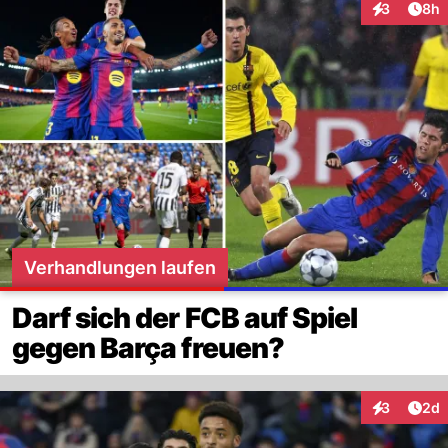
Arti
3
8h
Interaktion
Verhandlungen laufen
Darf sich der FCB auf Spiel
gegen Barça freuen?
Arti
3
2d
Interaktion