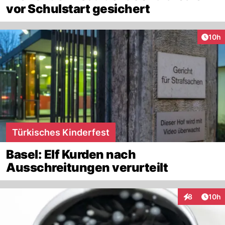
vor Schulstart gesichert
Artik
10h
Türkisches Kinderfest
Basel: Elf Kurden nach
Ausschreitungen verurteilt
Artik
8
10h
Interaktione