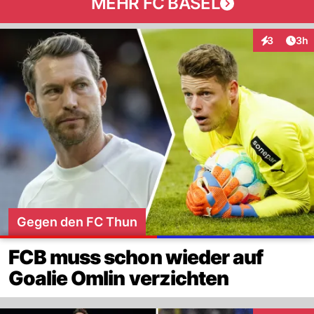
MEHR FC BASEL
Arti
3
3h
Interaktion
Gegen den FC Thun
FCB muss schon wieder auf
Goalie Omlin verzichten