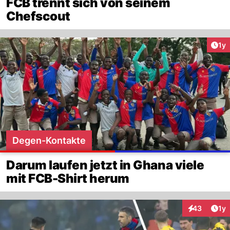
FCB trennt sich von seinem
Chefscout
Art
1y
Degen-Kontakte
Darum laufen jetzt in Ghana viele
mit FCB-Shirt herum
Art
43
1y
Interaktione