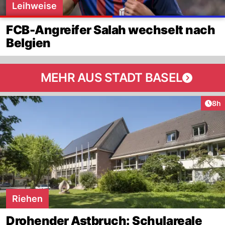
Leihweise
FCB-Angreifer Salah wechselt nach
Belgien
MEHR AUS STADT BASEL
Arti
8h
Riehen
Drohender Astbruch: Schulareale