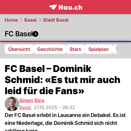
frontpage.
NAU.ch
Home
Basel
Stadt Basel
FC Basel
Übersicht
Geschichte
Stars
Spielplan
Tabell
FC Basel – Dominik
Schmid: «Es tut mir auch
leid für die Fans»
Simon Binz
Basel
,
27.10.2025 - 06:32
Der FC Basel erlebt in Lausanne ein Debakel. Es ist
eine Niederlage, die Dominik Schmid sich nicht
erklären kann.