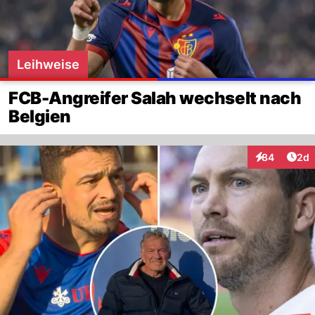
Leihweise
FCB-Angreifer Salah wechselt nach
Belgien
Arti
84
2d
Interaktionen