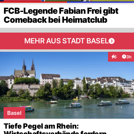
FCB-Legende Fabian Frei gibt
Comeback bei Heimatclub
MEHR AUS STADT BASEL
Arti
6
3h
Interaktion
Basel
Tiefe Pegel am Rhein:
Wirtschaftsverbände fordern