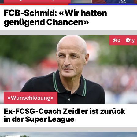
FCB-Schmid: «Wir hatten
genügend Chancen»
Art
10
1y
Interaktione
«Wunschlösung»
Ex-FCSG-Coach Zeidler ist zurück
in der Super League