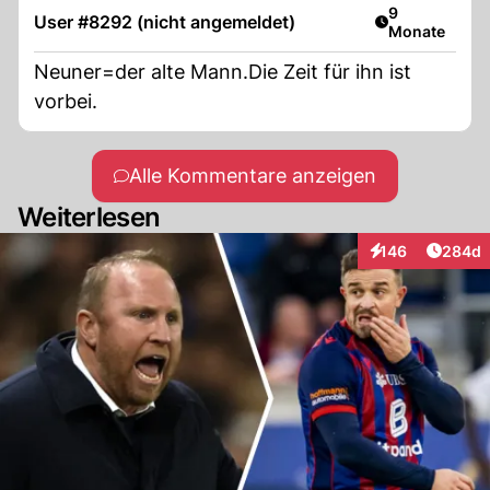
Artikel veröff
9
User #8292 (nicht angemeldet)
Monate
Neuner=der alte Mann.Die Zeit für ihn ist
vorbei.
Alle Kommentare anzeigen
Weiterlesen
Artikel
146
284d
Interaktionen