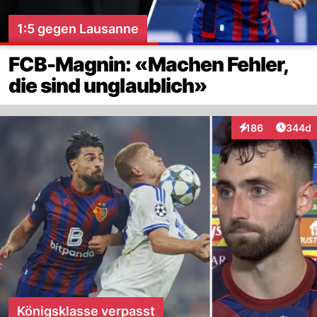
1:5 gegen Lausanne
FCB-Magnin: «Machen Fehler,
die sind unglaublich»
Artikel
186
344d
Interaktionen
Königsklasse verpasst