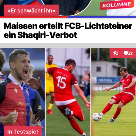
«Er schwächt ihn»
Maissen erteilt FCB-Lichtsteiner
ein Shaqiri-Verbot
Arti
2
2d
Interaktion
In Testspiel