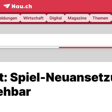
frontpage.
NAU.ch
meldungen
Wirtschaft
Digital
Magazine
Themen
t: Spiel-Neuanset
iehbar