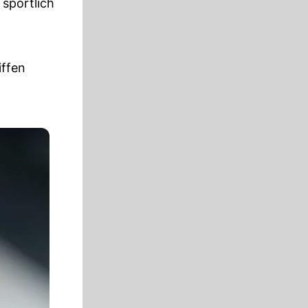
 sportlich
iffen