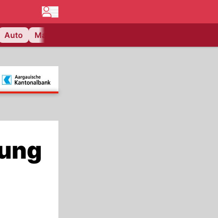
Auto
Matchcenter
Videos
Nau Plus
Lifestyle
zung