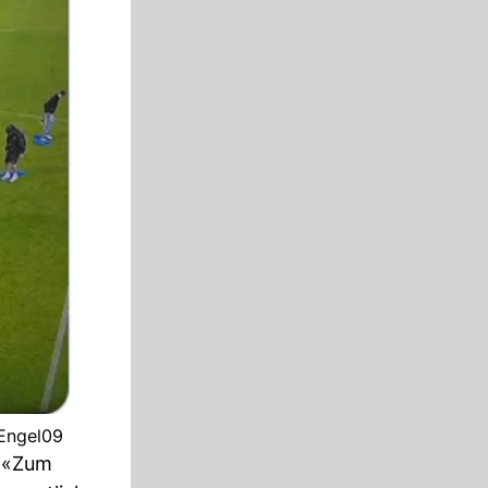
sEngel09
: «Zum