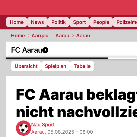
Home
News
Politik
Sport
People
Polizei
Home
Aargau
Aarau
Aarau
FC Aarau
Übersicht
Spielplan
Tabelle
FC Aarau beklag
nicht nachvollz
Nau Sport
Aarau
,
05.08.2025 - 08:00