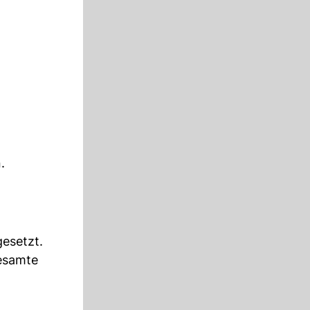
.
esetzt.
esamte