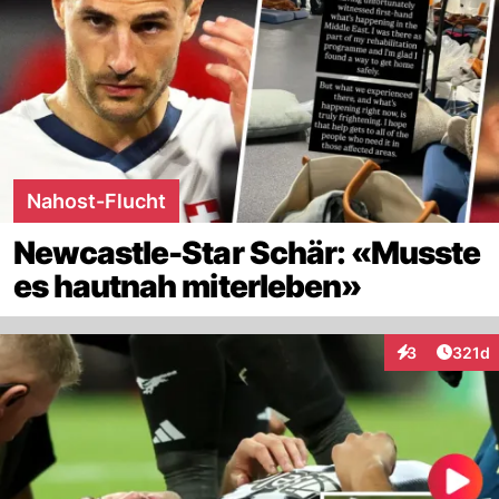
Nahost-Flucht
Newcastle-Star Schär: «Musste
es hautnah miterleben»
Artike
3
321d
Interaktionen