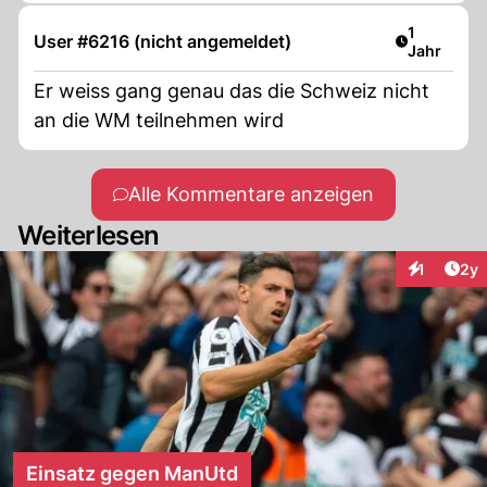
wäre nun gut!!!
Artikel ver
1
User #6216 (nicht angemeldet)
Jahr
Er weiss gang genau das die Schweiz nicht
an die WM teilnehmen wird
Alle Kommentare anzeigen
Weiterlesen
Arti
1
2y
Interaktion
Einsatz gegen ManUtd