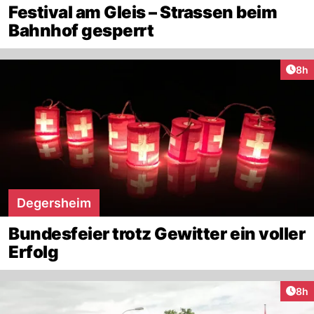
Festival am Gleis – Strassen beim
Bahnhof gesperrt
Arti
8h
Degersheim
Bundesfeier trotz Gewitter ein voller
Erfolg
Arti
8h