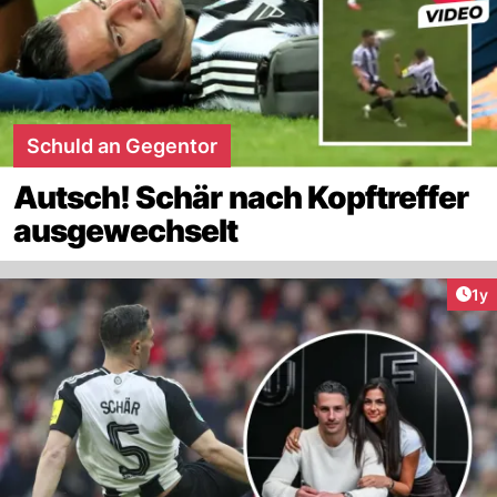
Schuld an Gegentor
Autsch! Schär nach Kopftreffer
ausgewechselt
Art
1y