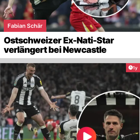
Fabian Schär
Ostschweizer Ex-Nati-Star
verlängert bei Newcastle
Art
1y