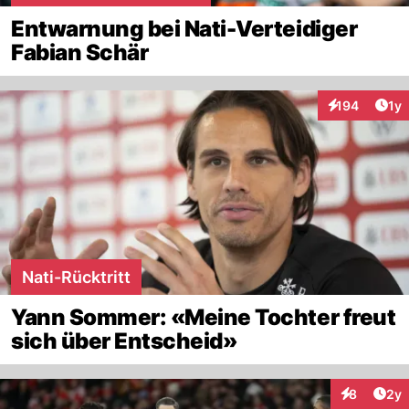
Entwarnung bei Nati-Verteidiger
Fabian Schär
Art
194
1y
Interaktionen
Nati-Rücktritt
Yann Sommer: «Meine Tochter freut
sich über Entscheid»
Arti
8
2y
Interaktion