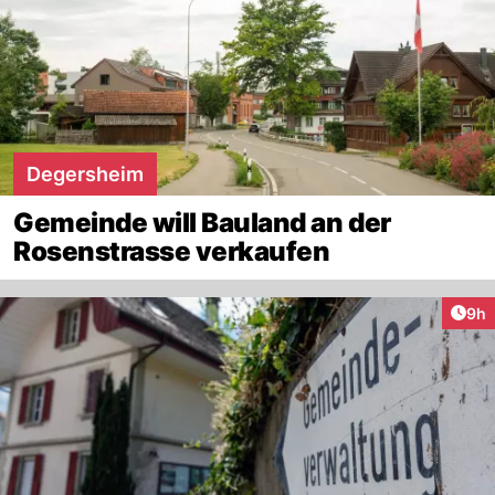
Degersheim
Gemeinde will Bauland an der
Rosenstrasse verkaufen
Arti
9h