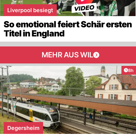
Liverpool besiegt
So emotional feiert Schär ersten
Titel in England
MEHR AUS WIL
Arti
8h
Degersheim