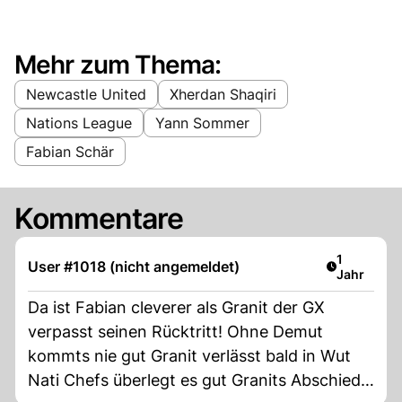
Mehr zum Thema:
Newcastle United
Xherdan Shaqiri
Nations League
Yann Sommer
Fabian Schär
Kommentare
Artikel ver
1
User #1018 (nicht angemeldet)
Jahr
Da ist Fabian cleverer als Granit der GX
verpasst seinen Rücktritt! Ohne Demut
kommts nie gut Granit verlässt bald in Wut
Nati Chefs überlegt es gut Granits Abschied