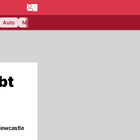
Auto
Matchcenter
Videos
Nau Plus
Lifestyle
bt
Newcastle