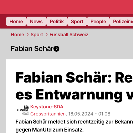
Home
News
Politik
Sport
People
Polizei
Home
Sport
Fussball Schweiz
Fabian Schär
Fabian Schär: Re
es Entwarnung v
Keystone-SDA
Grossbritannien
,
16.05.2024 - 01:08
Fabian Schär meldet sich rechtzeitig zur Beka
gegen ManUtd zum Einsatz.