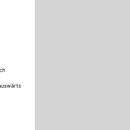
ach
 auswärts