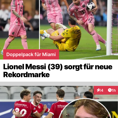
Doppelpack für Miami
Lionel Messi (39) sorgt für neue
Rekordmarke
Art
14
1h
Interaktione