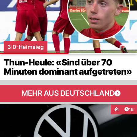
3:0-Heimsieg
Thun-Heule: «Sind über 70
Minuten dominant aufgetreten»
MEHR AUS DEUTSCHLAND
Arti
1
16'
Interaktion