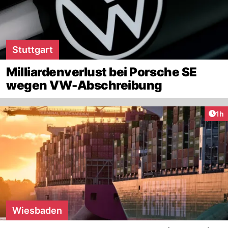
Stuttgart
Milliardenverlust bei Porsche SE
wegen VW-Abschreibung
Art
1h
Wiesbaden