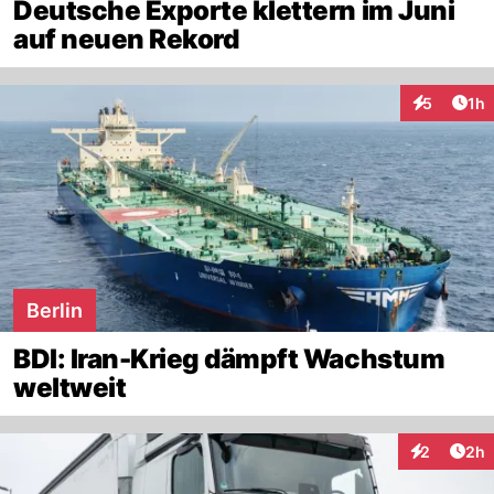
Deutsche Exporte klettern im Juni
auf neuen Rekord
Art
5
1h
Interaktion
Berlin
BDI: Iran-Krieg dämpft Wachstum
weltweit
Arti
2
2h
Interaktion