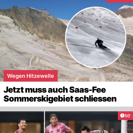
Wegen Hitzewelle
Jetzt muss auch Saas-Fee
Sommerskigebiet schliessen
Arti
50'