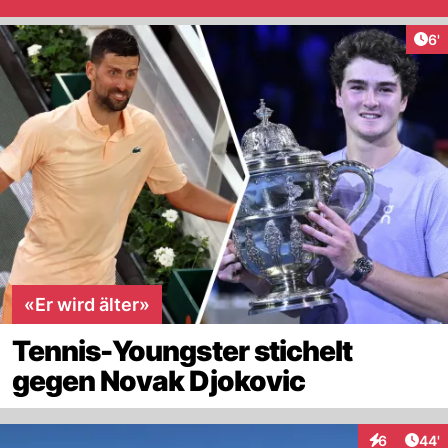
Art
6'
«Er wird älter»
Tennis-Youngster stichelt
gegen Novak Djokovic
Arti
6
44'
Interaktione