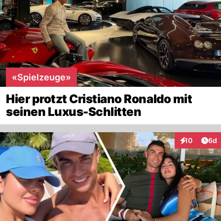
«Spielzeuge»
Hier protzt Cristiano Ronaldo mit
seinen Luxus-Schlitten
Arti
10
6d
Interaktione