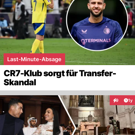
Last-Minute-Absage
CR7-Klub sorgt für Transfer-
Skandal
Art
9
1y
Interaktion