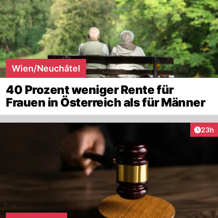
Wien/Neuchâtel
40 Prozent weniger Rente für
Frauen in Österreich als für Männer
Artik
23h