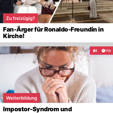
Zu freizügig?
Fan-Ärger für Ronaldo-Freundin in
Kirche!
Artik
4
11h
Interaktione
Weiterbildung
Impostor-Syndrom und