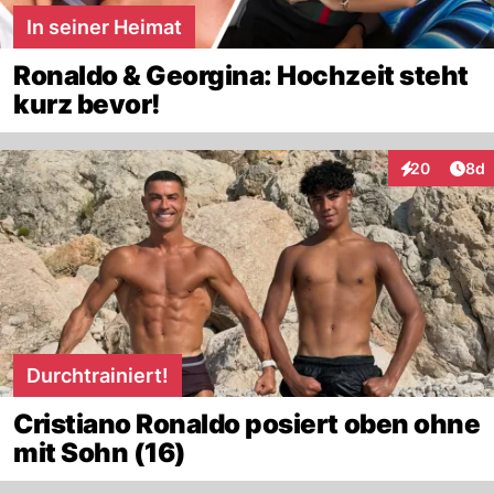
In seiner Heimat
Ronaldo & Georgina: Hochzeit steht
kurz bevor!
Arti
20
8d
Interaktionen
Durchtrainiert!
Cristiano Ronaldo posiert oben ohne
mit Sohn (16)