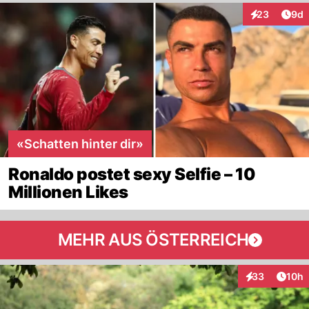
Arti
23
9d
Interaktionen
«Schatten hinter dir»
Ronaldo postet sexy Selfie – 10
Millionen Likes
MEHR AUS ÖSTERREICH
Artik
33
10h
Interaktionen