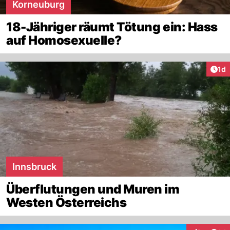
Korneuburg
18-Jähriger räumt Tötung ein: Hass
auf Homosexuelle?
Art
1d
Innsbruck
Überflutungen und Muren im
Westen Österreichs