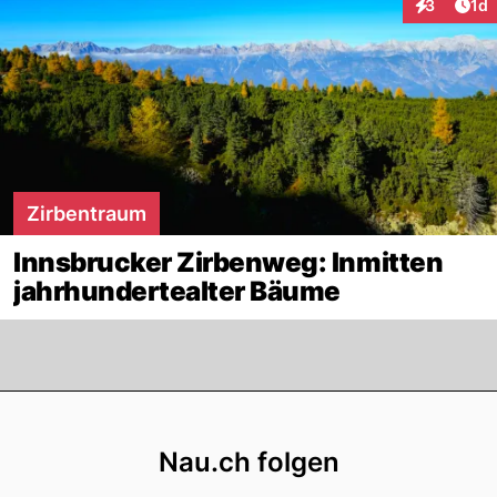
Art
3
1d
Interaktion
Zirbentraum
Innsbrucker Zirbenweg: Inmitten
jahrhundertealter Bäume
Footer
Nau.ch folgen