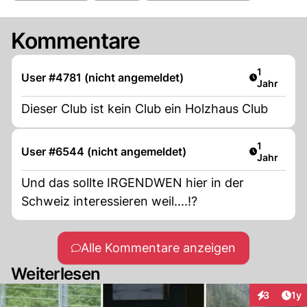
Kommentare
Artikel ver
1
User #4781 (nicht angemeldet)
Jahr
Dieser Club ist kein Club ein Holzhaus Club
Artikel ver
1
User #6544 (nicht angemeldet)
Jahr
Und das sollte IRGENDWEN hier in der
Schweiz interessieren weil....!?
Alle Kommentare anzeigen
Weiterlesen
Art
3
1y
Interaktion