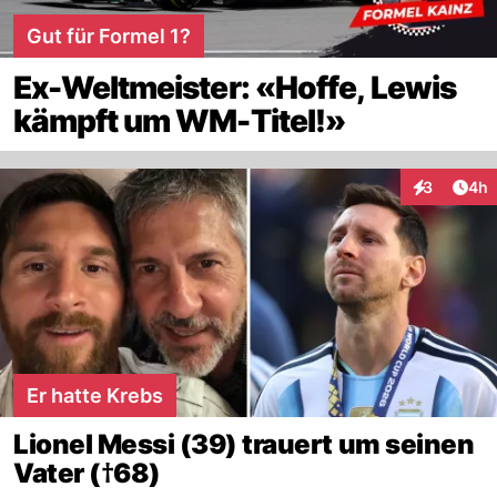
Gut für Formel 1?
Ex-Weltmeister: «Hoffe, Lewis
kämpft um WM-Titel!»
Arti
3
4h
Interaktion
Er hatte Krebs
Lionel Messi (39) trauert um seinen
Vater (†68)