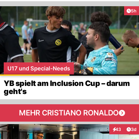
Arti
5h
U17 und Special-Needs
YB spielt am Inclusion Cup – darum
geht's
MEHR CRISTIANO RONALDO
Arti
43
3d
Interaktionen