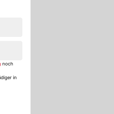
a
noch
diger in