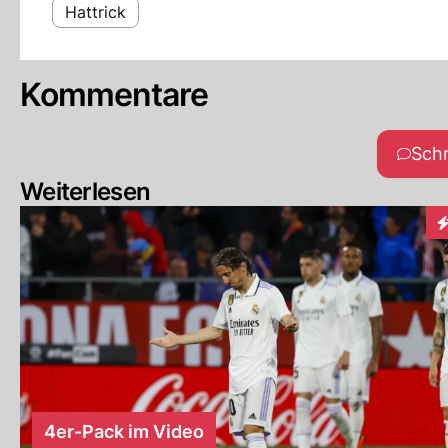
Hattrick
Kommentare
Sch
Weiterlesen
I
4er-Pack im Video