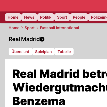
Home
News
Politik
Sport
People
Polizei
Home
Sport
Fussball International
Real Madrid
Übersicht
Spielplan
Tabelle
Real Madrid betr
Wiedergutmachu
Benzema