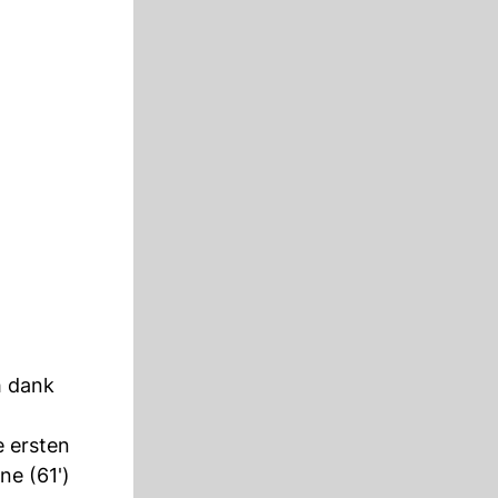
h dank
e ersten
ne (61')