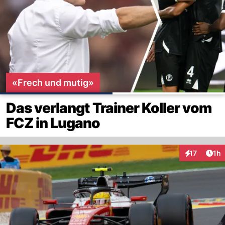
«Frech und mutig»
Das verlangt Trainer Koller vom
FCZ in Lugano
Art
17
1h
Interaktione