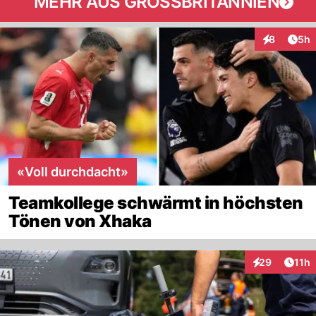
MEHR AUS GROSSBRITANNIEN
Arti
8
5h
Interaktion
«Voll durchdacht»
Teamkollege schwärmt in höchsten
Tönen von Xhaka
Artik
29
11h
Interaktionen