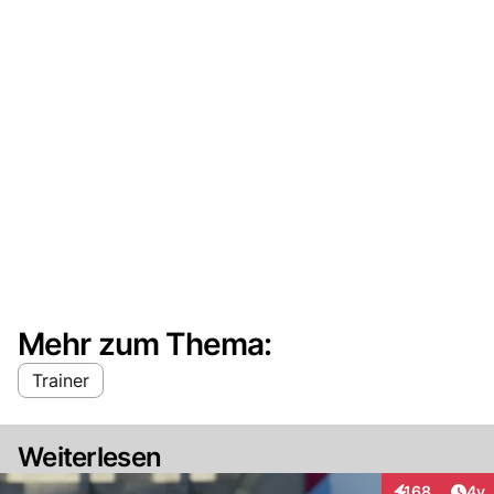
Mehr zum Thema:
Trainer
Weiterlesen
Arti
168
4y