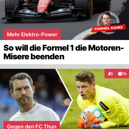
Mehr Elektro-Power
So will die Formel 1 die Motoren-
Misere beenden
Art
3
1h
Interaktion
Gegen den FC Thun