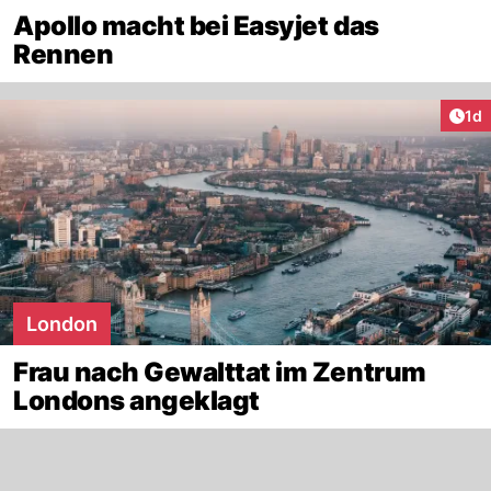
Apollo macht bei Easyjet das
Rennen
Art
1d
London
Frau nach Gewalttat im Zentrum
Londons angeklagt