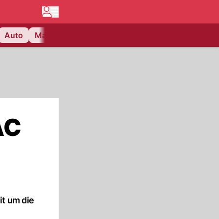
Auto
Matchcenter
Videos
Nau Plus
Lifestyle
AC
it um die