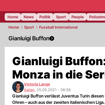
Home
News
Politik
Sport
People
Polizei
Home
Sport
Fussball International
Gianluigi Buffon
Gianluigi Buffon
Monza in die Ser
Victoria Lange
Italien
,
25.05.2021 - 06:56
Gianluigi Buffon verlässt Juventus Turin diese
Ohren – auch aus der zweiten italienischen Liga.