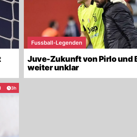
Fussball-Legenden
t
Juve-Zukunft von Pirlo und 
weiter unklar
Artikel veröffentlicht:
1
3h
teraktionen