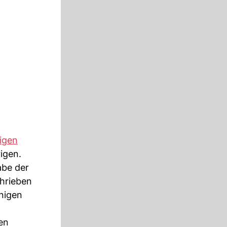
rigen
igen.
abe der
hrieben
inigen
en