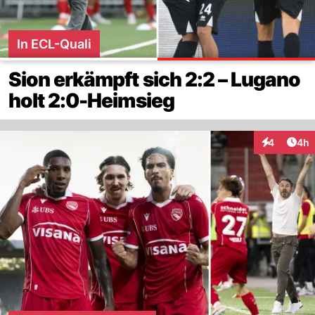
In ECL-Quali
Sion erkämpft sich 2:2 – Lugano
holt 2:0-Heimsieg
Arti
4
4h
Interaktion