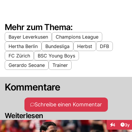
Mehr zum Thema:
Bayer Leverkusen
Champions League
Hertha Berlin
Bundesliga
Herbst
DFB
FC Zürich
BSC Young Boys
Gerardo Seoane
Trainer
Kommentare
Schreibe einen Kommentar
Weiterlesen
Arti
4
3y
Interaktion