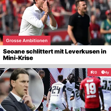
Grosse Ambitionen
Seoane schlittert mit Leverkusen in
Mini-Krise
Arti
20
4y
Interaktionen