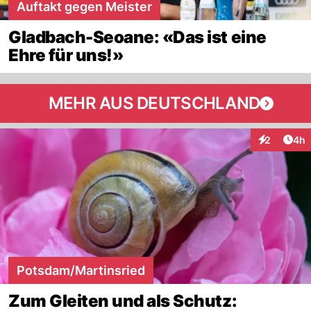
Auftakt gegen Meister
Gladbach-Seoane: «Das ist eine
Ehre für uns!»
MEHR AUS DEUTSCHLAND
Arti
2
4h
Interaktion
Potsdam/Martinsried
Zum Gleiten und als Schutz: