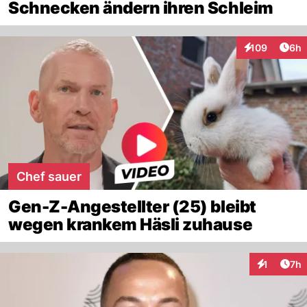
Schnecken ändern ihren Schleim
Arti
109
6h
Interaktionen
Chef sauer
Gen-Z-Angestellter (25) bleibt
wegen krankem Häsli zuhause
Arti
1
7h
Interaktion