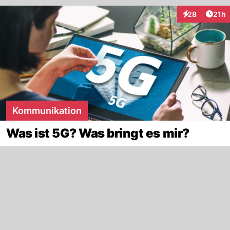
Artik
28
21h
Interaktionen
Kommunikation
Was ist 5G? Was bringt es mir?