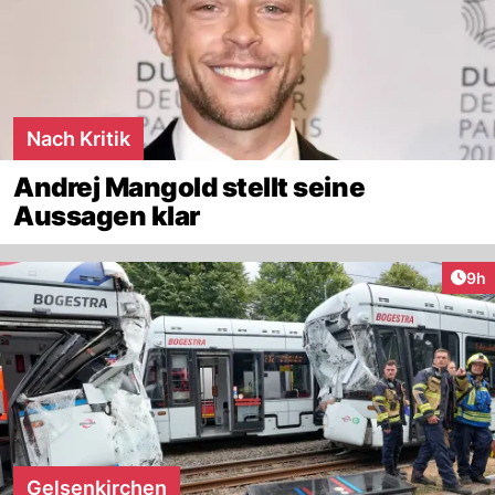
Nach Kritik
Andrej Mangold stellt seine
Aussagen klar
Arti
9h
Gelsenkirchen