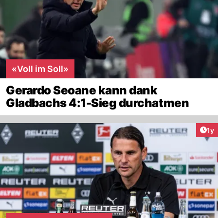
«Voll im Soll»
Gerardo Seoane kann dank
Gladbachs 4:1-Sieg durchatmen
Art
1y