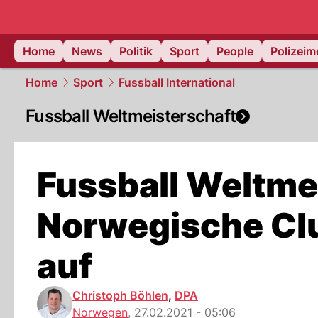
Home
News
Politik
Sport
People
Polizei
Home
Sport
Fussball International
Fussball Weltmeisterschaft
Fussball Weltme
Norwegische Clu
auf
Christoph Böhlen
,
DPA
Norwegen
,
27.02.2021 - 05:06