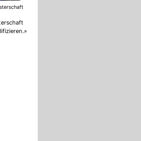
sterschaft
terschaft
ifizieren.»