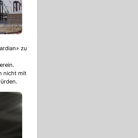
uardian» zu
erein.
m nicht mit
würden.