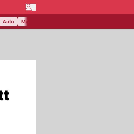
Auto
Matchcenter
Videos
Nau Plus
Lifestyle
tt