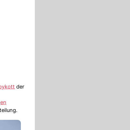
oykott
der
gen
teilung.