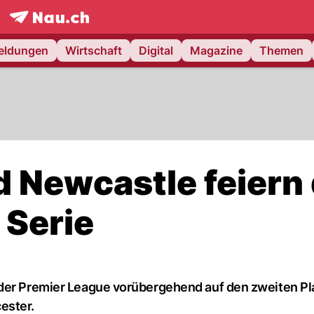
frontpage.
NAU.ch
meldungen
Wirtschaft
Digital
Magazine
Themen
d Newcastle feiern
 Serie
 der Premier League vorübergehend auf den zweiten Pl
ester.