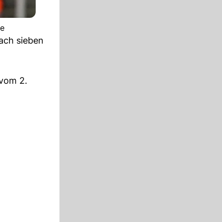
ne
nach sieben
vom 2.