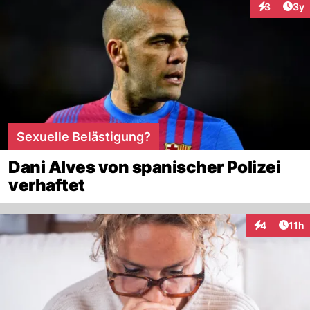
Arti
3
3y
Interaktion
Sexuelle Belästigung?
Dani Alves von spanischer Polizei
verhaftet
Artik
4
11h
Interaktione