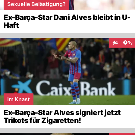
Sexuelle Belästigung?
Ex-Barça-Star Dani Alves bleibt in U-
Haft
Arti
4
3y
Interaktion
Im Knast
Ex-Barça-Star Alves signiert jetzt
Trikots für Zigaretten!