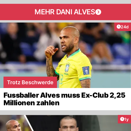
MEHR DANI ALVES
Artik
24d
Trotz Beschwerde
Fussballer Alves muss Ex-Club 2,25
Millionen zahlen
Art
1y