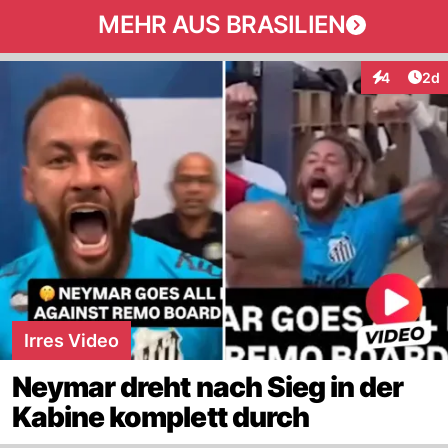
MEHR AUS BRASILIEN
Arti
4
2d
Interaktion
Irres Video
Neymar dreht nach Sieg in der
Kabine komplett durch