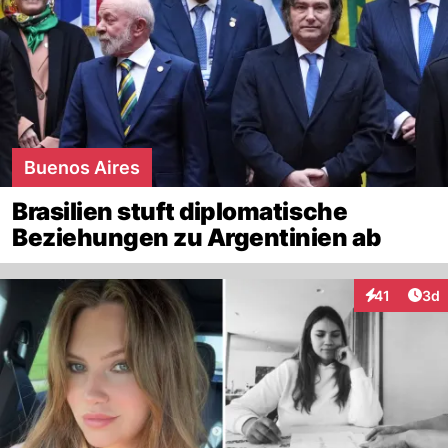
Buenos Aires
Brasilien stuft diplomatische
Beziehungen zu Argentinien ab
Arti
41
3d
Interaktione