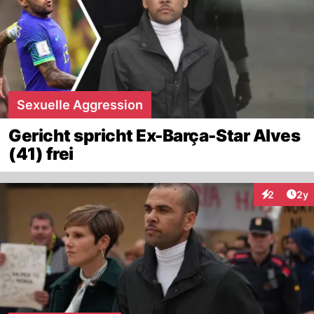
Sexuelle Aggression
Gericht spricht Ex-Barça-Star Alves
(41) frei
Arti
2
2y
Interaktion