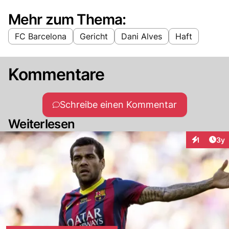
Mehr zum Thema:
FC Barcelona
Gericht
Dani Alves
Haft
Kommentare
Schreibe einen Kommentar
Weiterlesen
Arti
1
3y
Interaktion