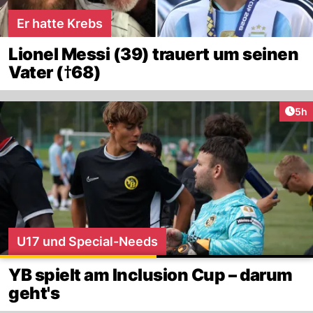
Er hatte Krebs
Lionel Messi (39) trauert um seinen
Vater (†68)
Arti
5h
U17 und Special-Needs
YB spielt am Inclusion Cup – darum
geht's