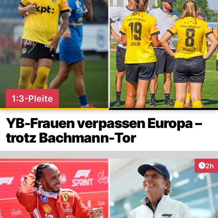
1:3-Pleite
YB-Frauen verpassen Europa –
trotz Bachmann-Tor
Arti
2h