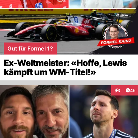
Gut für Formel 1?
Ex-Weltmeister: «Hoffe, Lewis
kämpft um WM-Titel!»
Arti
3
4h
Interaktion