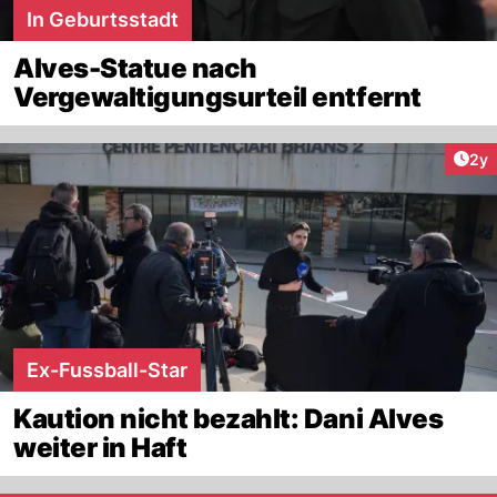
In Geburtsstadt
Alves-Statue nach
Vergewaltigungsurteil entfernt
Arti
2y
Ex-Fussball-Star
Kaution nicht bezahlt: Dani Alves
weiter in Haft