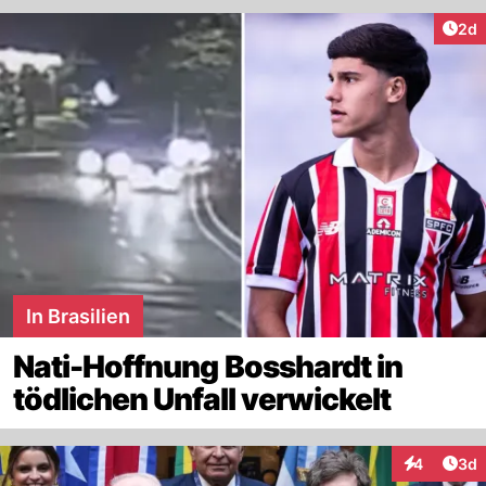
Arti
2d
In Brasilien
Nati-Hoffnung Bosshardt in
tödlichen Unfall verwickelt
Arti
4
3d
Interaktion