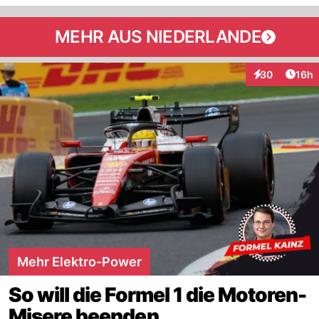
MEHR AUS NIEDERLANDE
Artik
30
16h
Interaktionen
Mehr Elektro-Power
So will die Formel 1 die Motoren-
Misere beenden