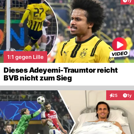
1y
1:1 gegen Lille
Dieses Adeyemi-Traumtor reicht
BVB nicht zum Sieg
Art
25
1y
Interaktione