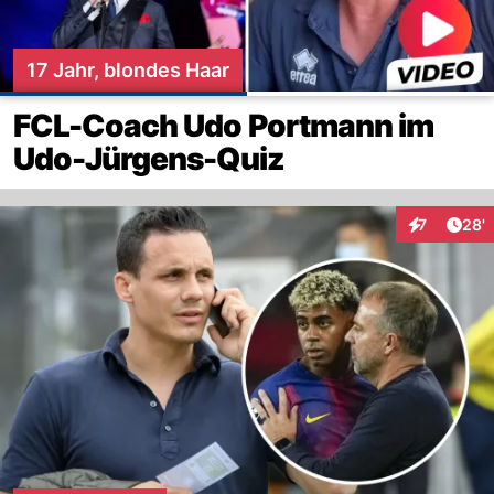
17 Jahr, blondes Haar
FCL-Coach Udo Portmann im
Udo-Jürgens-Quiz
Arti
7
28'
Interaktione