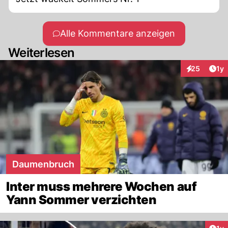
Alle Kommentare anzeigen
Weiterlesen
Art
25
1y
Interaktione
Daumenbruch
Inter muss mehrere Wochen auf
Yann Sommer verzichten
Art