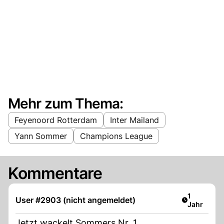
Mehr zum Thema:
Feyenoord Rotterdam
Inter Mailand
Yann Sommer
Champions League
Kommentare
Artikel ver
1
User #2903 (nicht angemeldet)
Jahr
Jetzt wackelt Sommers Nr. 1