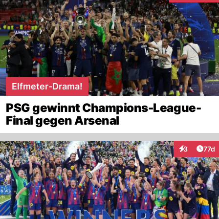
Elfmeter-Drama!
PSG gewinnt Champions-League-
Final gegen Arsenal
Artik
3
77d
Interaktione