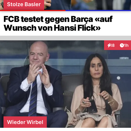
Stolze Basler
FCB testet gegen Barça «auf
Wunsch von Hansi Flick»
Art
18
1h
Interaktione
Wieder Wirbel