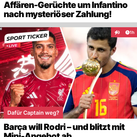
Affären-Gerüchte um Infantino
nach mysteriöser Zahlung!
Art
9
1h
Interaktion
Dafür Captain weg?
Barça will Rodri – und blitzt mit
Mini-Angebot ab