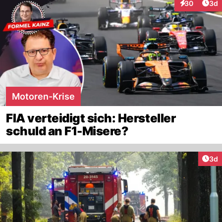
Arti
30
3d
Interaktionen
Motoren-Krise
FIA verteidigt sich: Hersteller
schuld an F1-Misere?
Arti
3d