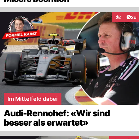
Arti
2
2d
Interaktion
Im Mittelfeld dabei
Audi-Rennchef: «Wir sind
besser als erwartet»