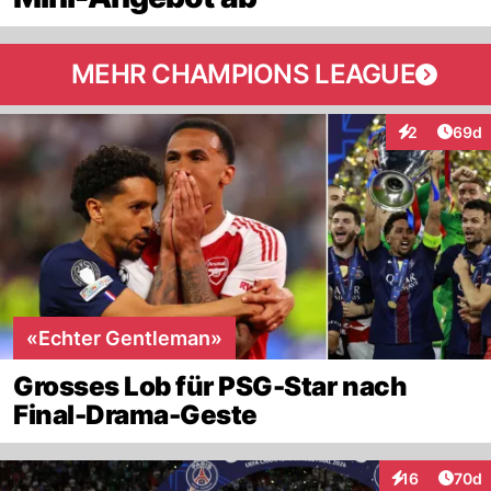
MEHR CHAMPIONS LEAGUE
Artik
2
69d
Interaktionen
«Echter Gentleman»
Grosses Lob für PSG-Star nach
Final-Drama-Geste
Artik
16
70d
Interaktionen