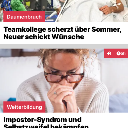
Daumenbruch
Teamkollege scherzt über Sommer,
Neuer schickt Wünsche
Arti
1
5h
Interaktion
Weiterbildung
Impostor-Syndrom und
Selbstzweifel bekämpfen