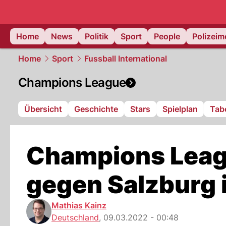
Home
News
Politik
Sport
People
Polizei
Home
Sport
Fussball International
Champions League
Übersicht
Geschichte
Stars
Spielplan
Tabe
Champions Leag
gegen Salzburg i
Mathias Kainz
Deutschland
,
09.03.2022 - 00:48