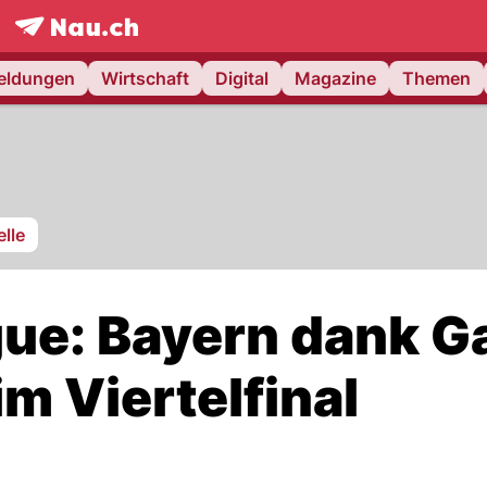
frontpage.
NAU.ch
meldungen
Wirtschaft
Digital
Magazine
Themen
lle
ue: Bayern dank G
m Viertelfinal