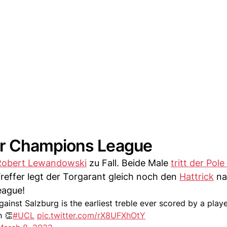
er Champions League
Robert Lewandowski
zu Fall. Beide Male
tritt der Pole
reffer legt der Torgarant gleich noch den
Hattrick
na
eague!
inst Salzburg is the earliest treble ever scored by a playe
h 👏
#UCL
pic.twitter.com/rX8UFXhOtY