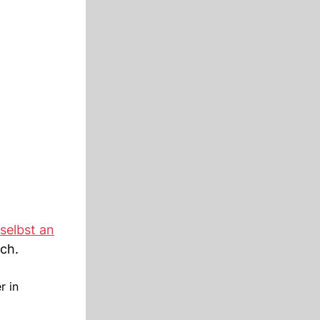
 selbst an
ch.
r in