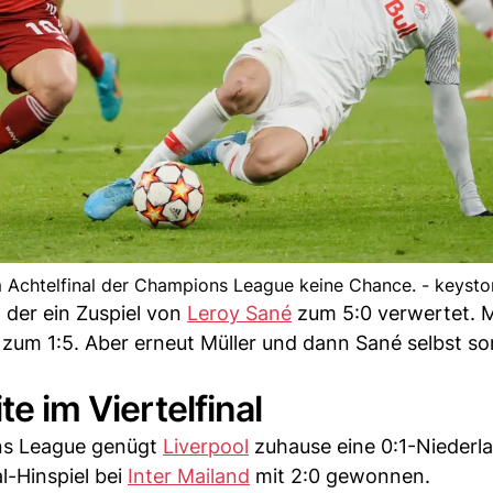
m Achtelfinal der Champions League keine Chance. - keyst
 der ein Zuspiel von
Leroy Sané
zum 5:0 verwertet. M
 zum 1:5. Aber erneut Müller und dann Sané selbst so
te im Viertelfinal
ns League genügt
Liverpool
zuhause eine 0:1-Niederl
l-Hinspiel bei
Inter Mailand
mit 2:0 gewonnen.