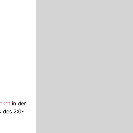
icket
in der
 des 2:0-