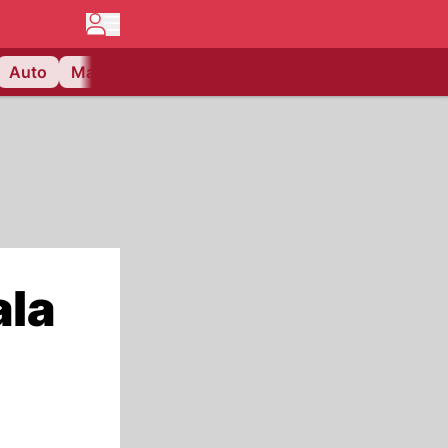
Auto
Matchcenter
Videos
Nau Plus
Lifestyle
ala