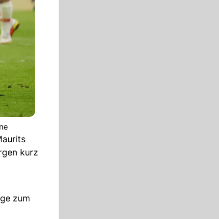
one
aurits
rgen kurz
age zum