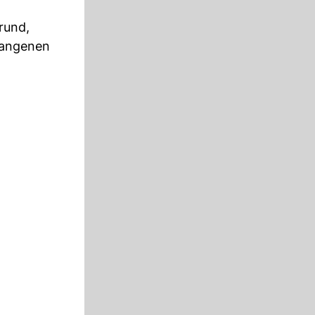
rund,
gangenen