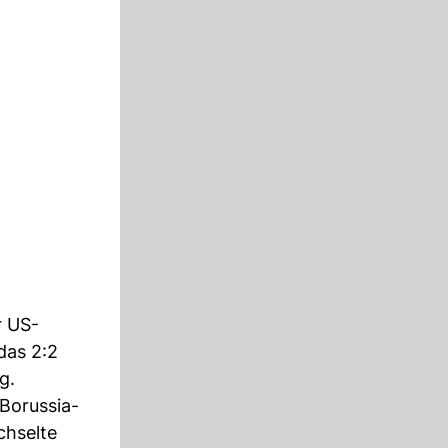
r US-
das 2:2
g.
Borussia-
chselte