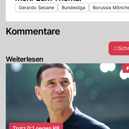
Gerardo Seoane
Bundesliga
Borussia Mönch
Kommentare
Sch
Weiterlesen
I
Trotz 0:1 gegen RB