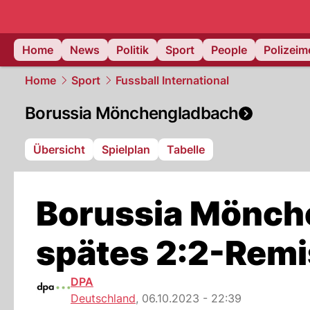
Home
News
Politik
Sport
People
Polizei
Home
Sport
Fussball International
Borussia Mönchengladbach
Übersicht
Spielplan
Tabelle
Borussia Mönche
spätes 2:2-Remi
DPA
Deutschland
,
06.10.2023 - 22:39