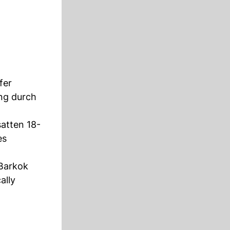
fer
ung durch
satten 18-
es
 Barkok
ally