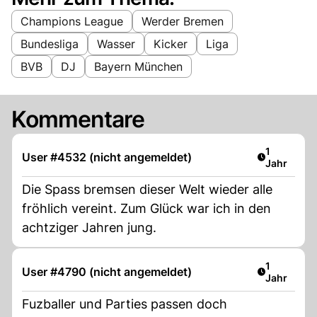
Champions League
Werder Bremen
Bundesliga
Wasser
Kicker
Liga
BVB
DJ
Bayern München
Kommentare
Artikel ver
1
User #4532 (nicht angemeldet)
Jahr
Die Spass bremsen dieser Welt wieder alle
fröhlich vereint. Zum Glück war ich in den
achtziger Jahren jung.
Artikel ver
1
User #4790 (nicht angemeldet)
Jahr
Fuzballer und Parties passen doch