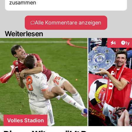
zusammen
Alle Kommentare anzeigen
Weiterlesen
Art
4
1y
Interaktion
Volles Stadion