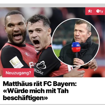
Art
2
1y
Interaktion
Neuzugang?
Matthäus rät FC Bayern:
«Würde mich mit Tah
beschäftigen»