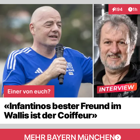
Art
194
1h
Interaktionen
Einer von euch?
«Infantinos bester Freund im
Wallis ist der Coiffeur»
MEHR BAYERN MüNCHEN