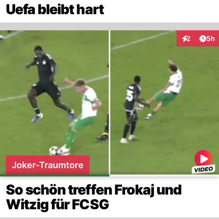
Uefa bleibt hart
Arti
2
5h
Interaktion
Joker-Traumtore
So schön treffen Frokaj und
Witzig für FCSG