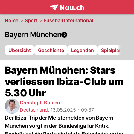
frontpage.
NAU.ch
Home
Sport
Fussball International
Bayern München
Übersicht
Geschichte
Legenden
Spielplan
Ta
Bayern München: Stars
verliessen Ibiza-Club um
5.30 Uhr
Christoph Böhlen
Deutschland
,
13.05.2025 - 09:37
Der Ibiza-Trip der Meisterhelden von Bayern
München sorgt in der Bundesliga für Kritik.
Beeinflusst die Party die letzte Entscheidung im