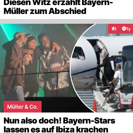
Diesen Witz erzählt Bayern-
Müller zum Abschied
Art
2
1y
Interaktion
Müller & Co.
Nun also doch! Bayern-Stars
lassen es auf Ibiza krachen