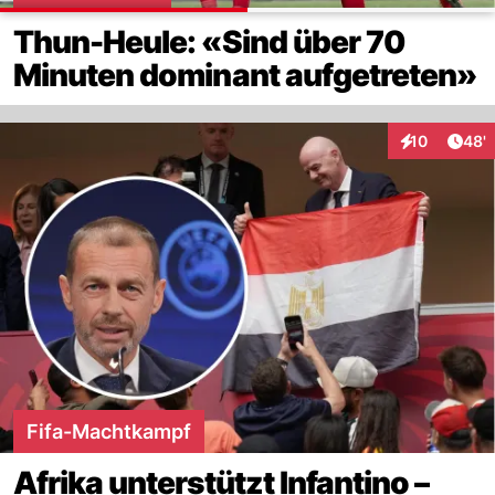
Thun-Heule: «Sind über 70
Minuten dominant aufgetreten»
Arti
10
48'
Interaktionen
Fifa-Machtkampf
Afrika unterstützt Infantino –