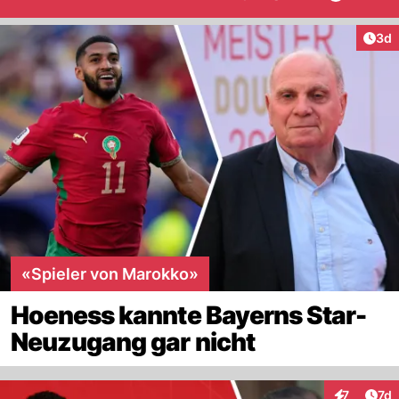
Arti
3d
«Spieler von Marokko»
Hoeness kannte Bayerns Star-
Neuzugang gar nicht
Art
7
7d