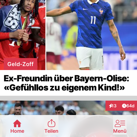
Geld-Zoff
Ex-Freundin über Bayern-Olise:
«Gefühllos zu eigenem Kind!»
Artik
13
64d
Interaktionen
Home
Teilen
Menü