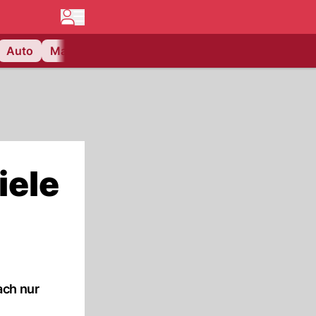
Auto
Matchcenter
Videos
Nau Plus
Lifestyle
iele
ach nur