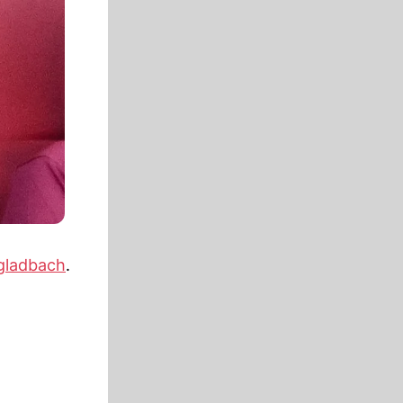
gladbach
.