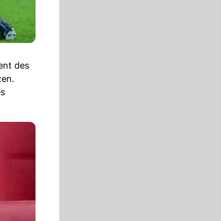
ent des
zen.
es