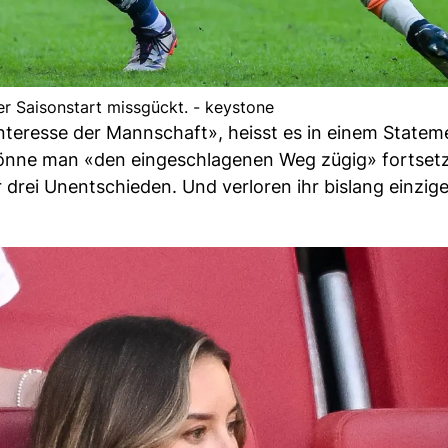
r Saisonstart missgückt. - keystone
nteresse der Mannschaft», heisst es in einem Statem
könne man «den eingeschlagenen Weg zügig» fortset
r drei Unentschieden. Und verloren ihr bislang einzig