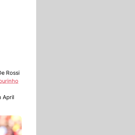
De Rossi
ourinho
 April