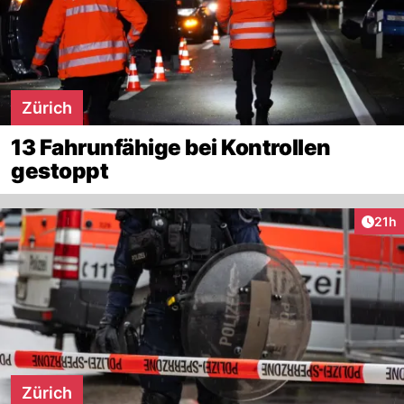
Zürich
13 Fahrunfähige bei Kontrollen
gestoppt
Artik
21h
Zürich