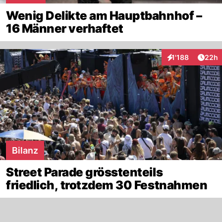
Wenig Delikte am Hauptbahnhof –
16 Männer verhaftet
Artik
1'188
22h
Interaktionen
Bilanz
Street Parade grösstenteils
friedlich, trotzdem 30 Festnahmen