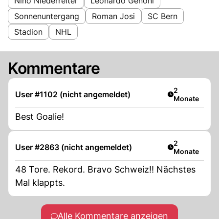
Nino Niederreiter
Leonardo Genoni
Sonnenuntergang
Roman Josi
SC Bern
Stadion
NHL
Kommentare
Artikel veröff
2
User #1102 (nicht angemeldet)
Monate
Best Goalie!
Artikel veröff
2
User #2863 (nicht angemeldet)
Monate
48 Tore. Rekord. Bravo Schweiz!! Nächstes
Mal klappts.
Alle Kommentare anzeigen