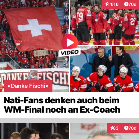
Artik
1'616
70d
Interaktionen
«Danke Fischi»
Nati-Fans denken auch beim
WM-Final noch an Ex-Coach
Artik
83
70d
Interaktionen