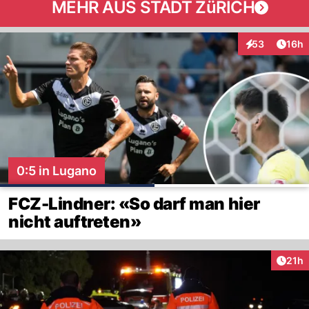
MEHR AUS STADT ZüRICH
Artik
53
16h
Interaktionen
0:5 in Lugano
FCZ-Lindner: «So darf man hier
nicht auftreten»
Artik
21h