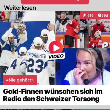
Weiterlesen
Artik
1'616
69d
Interaktionen
«Nie gehört»
Gold-Finnen wünschen sich im
Radio den Schweizer Torsong