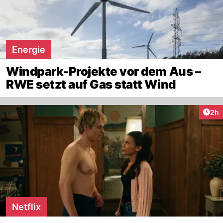
Energie
Windpark-Projekte vor dem Aus –
RWE setzt auf Gas statt Wind
Arti
2h
Netflix