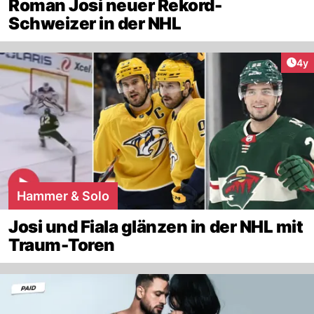
Roman Josi neuer Rekord-
Schweizer in der NHL
Arti
4y
Hammer & Solo
Josi und Fiala glänzen in der NHL mit
Traum-Toren