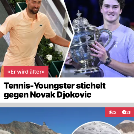
«Er wird älter»
Tennis-Youngster stichelt
gegen Novak Djokovic
Arti
23
2h
Interaktionen