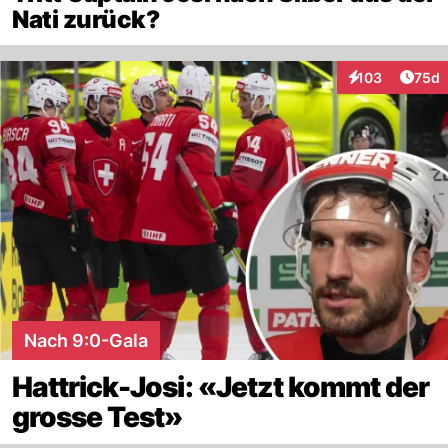
Nati zurück?
Artik
103
75d
Interaktionen
Nach 9:0-Gala
Hattrick-Josi: «Jetzt kommt der
grosse Test»