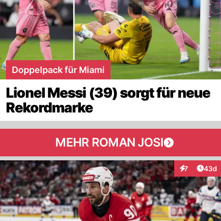
Doppelpack für Miami
Lionel Messi (39) sorgt für neue
Rekordmarke
MEHR ROMAN JOSI
Artik
7
43d
Interaktionen