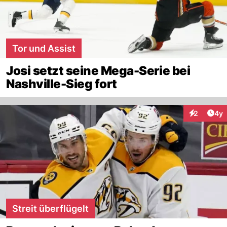
Tor und Assist
Josi setzt seine Mega-Serie bei
Nashville-Sieg fort
Arti
2
4y
Interaktion
Streit überflügelt