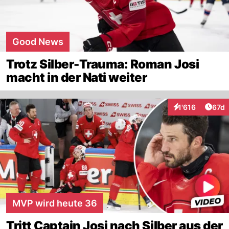
Good News
Trotz Silber-Trauma: Roman Josi
macht in der Nati weiter
Artik
1'616
67d
Interaktionen
MVP wird heute 36
Tritt Captain Josi nach Silber aus der