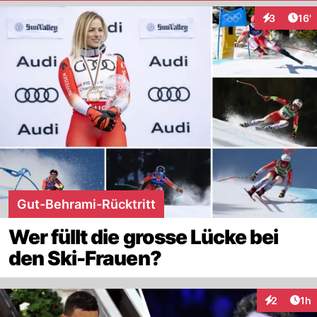
Arti
3
16'
Interaktion
Gut-Behrami-Rücktritt
Wer füllt die grosse Lücke bei
den Ski-Frauen?
Art
2
1h
Interaktion