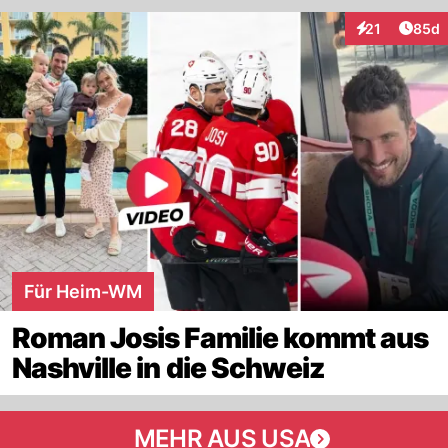
Artik
21
85d
Interaktionen
Für Heim-WM
Roman Josis Familie kommt aus
Nashville in die Schweiz
MEHR AUS USA