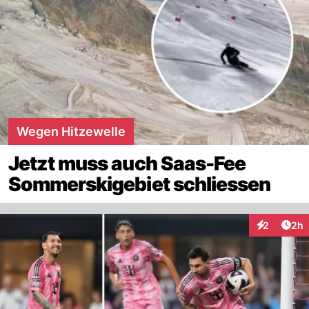
Wegen Hitzewelle
Jetzt muss auch Saas-Fee
Sommerskigebiet schliessen
Arti
2
2h
Interaktion