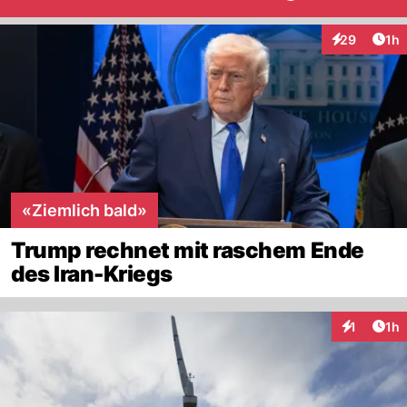
Art
29
1h
Interaktione
«Ziemlich bald»
Trump rechnet mit raschem Ende
des Iran-Kriegs
Art
1
1h
Interaktion