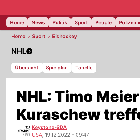
Home
News
Politik
Sport
People
Polizei
Home
Sport
Eishockey
NHL
Übersicht
Spielplan
Tabelle
NHL: Timo Meier
Kuraschew treff
Keystone-SDA
USA
,
19.12.2022 - 09:47