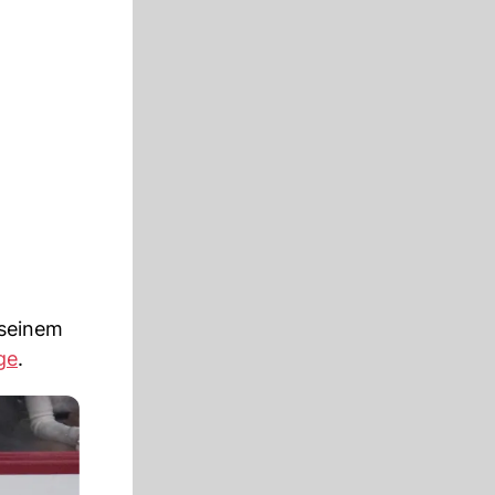
 seinem
ge
.