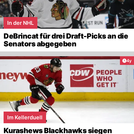
In der NHL
DeBrincat für drei Draft-Picks an die
Senators abgegeben
Arti
4y
Im Kellerduell
Kurashews Blackhawks siegen