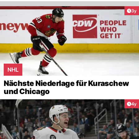
Arti
3y
NHL
Nächste Niederlage für Kuraschew
und Chicago
Arti
4y