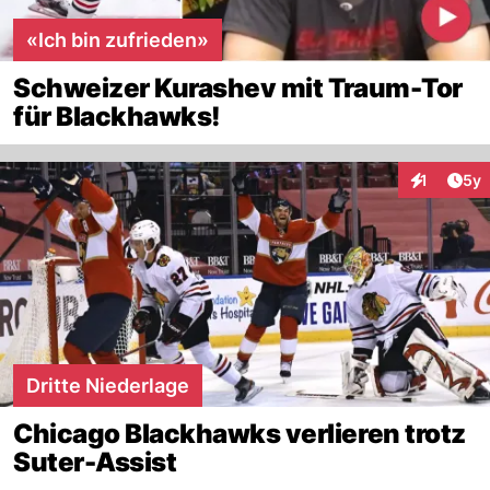
«Ich bin zufrieden»
Schweizer Kurashev mit Traum-Tor
für Blackhawks!
Arti
1
5y
Interaktion
Dritte Niederlage
Chicago Blackhawks verlieren trotz
Suter-Assist