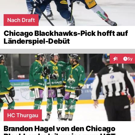
Nach Draft
Chicago Blackhawks-Pick hofft auf
Länderspiel-Debüt
Arti
1
5y
Interaktion
HC Thurgau
Brandon Hagel von den Chicago