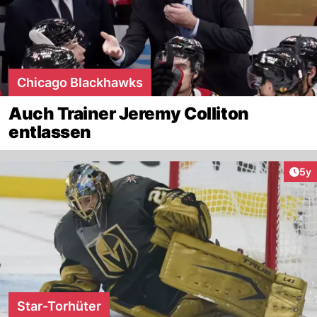
Chicago Blackhawks
Auch Trainer Jeremy Colliton
entlassen
Arti
5y
Star-Torhüter