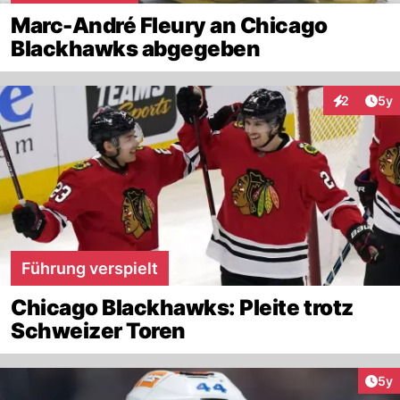
Marc-André Fleury an Chicago
Blackhawks abgegeben
Arti
2
5y
Interaktion
Führung verspielt
Chicago Blackhawks: Pleite trotz
Schweizer Toren
Arti
5y