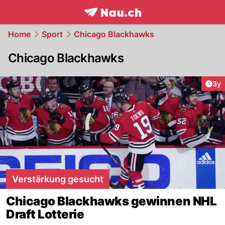
frontpage.
NAU.ch
Home
Sport
Chicago Blackhawks
Chicago Blackhawks
Arti
3y
Verstärkung gesucht
Chicago Blackhawks gewinnen NHL
Draft Lotterie