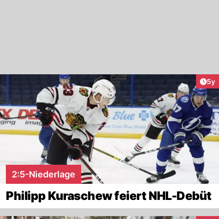
Arti
5y
2:5-Niederlage
Philipp Kuraschew feiert NHL-Debüt