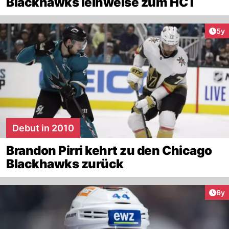
Blackhawks leihweise zum HCT
Arti
5y
Debut in 2010
Brandon Pirri kehrt zu den Chicago
Blackhawks zurück
Arti
6y