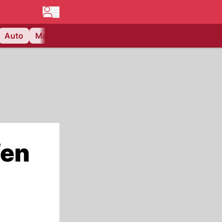
Auto
Matchcenter
Videos
Nau Plus
Lifestyle
fen