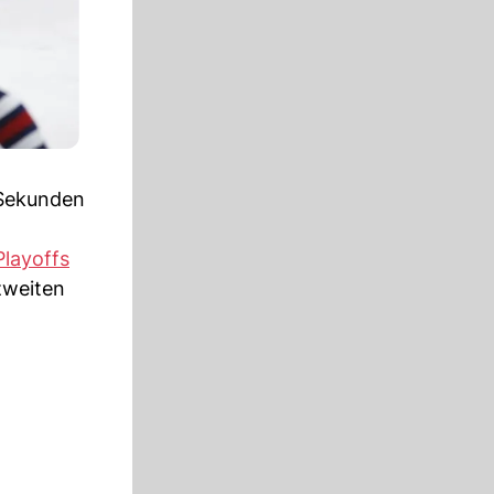
 Sekunden
Playoffs
weiten