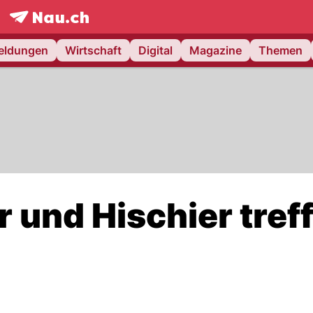
frontpage.
NAU.ch
meldungen
Wirtschaft
Digital
Magazine
Themen
r und Hischier tref