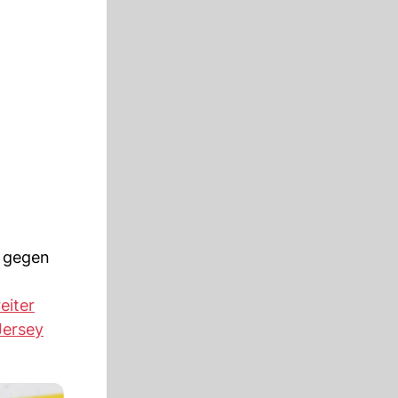
g gegen
eiter
ersey