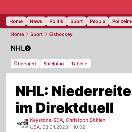
Home
News
Politik
Sport
People
Polizei
Home
Sport
Eishockey
NHL
Übersicht
Spielplan
Tabelle
NHL: Niederreite
im Direktduell
Keystone-SDA
,
Christoph Böhlen
USA
,
03.04.2023 - 10:02