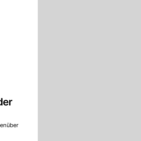
der
genüber