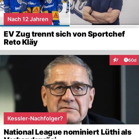
Nach 12 Jahren
EV Zug trennt sich von Sportchef
Reto Kläy
Artik
7
60d
Interaktionen
Kessler-Nachfolger?
National League nominiert Lüthi als