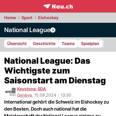
frontpage.
NAU.ch
Home
Sport
Eishockey
National League
Übersicht
Geschichte
Teams
Spielplan
Tabel
National League: Das
Wichtigste zum
Saisonstart am Dienstag
Keystone-SDA
Genève
,
15.09.2024 - 13:30
International gehört die Schweiz im Eishockey zu
den Besten. Doch auch national hat die
Meisterschaft der National League einiges zu