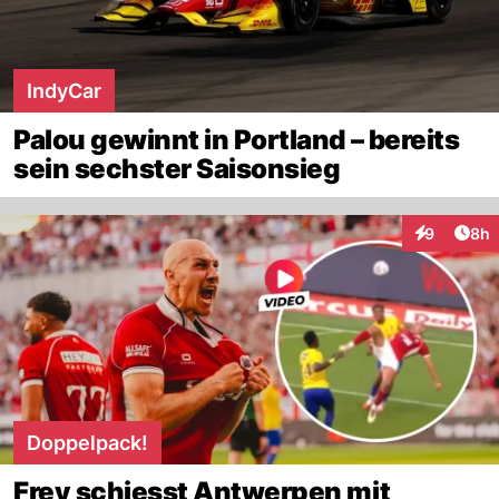
IndyCar
Palou gewinnt in Portland – bereits
sein sechster Saisonsieg
Arti
9
8h
Interaktion
Doppelpack!
Frey schiesst Antwerpen mit