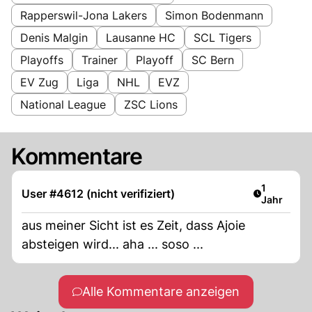
Rapperswil-Jona Lakers
Simon Bodenmann
Denis Malgin
Lausanne HC
SCL Tigers
Playoffs
Trainer
Playoff
SC Bern
EV Zug
Liga
NHL
EVZ
National League
ZSC Lions
Kommentare
Artikel ver
1
User #4612 (nicht verifiziert)
Jahr
aus meiner Sicht ist es Zeit, dass Ajoie
absteigen wird... aha ... soso ...
Alle Kommentare anzeigen