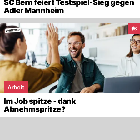
SC Bern feiert Testspiel-Sieg gegen
Adler Mannheim
3
Inte
Arbeit
Im Job spitze - dank
Abnehmspritze?