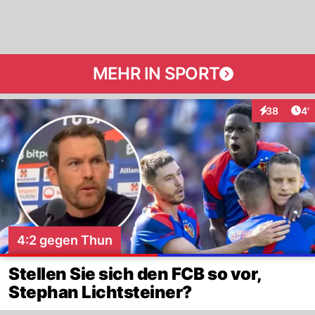
MEHR IN SPORT
Art
38
4'
Interaktione
4:2 gegen Thun
Stellen Sie sich den FCB so vor,
Stephan Lichtsteiner?