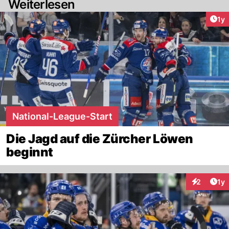
Weiterlesen
Art
1y
National-League-Start
Die Jagd auf die Zürcher Löwen
beginnt
Art
2
1y
Interaktion