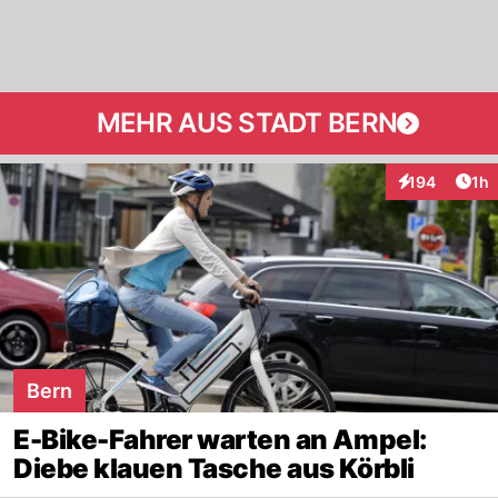
MEHR AUS STADT BERN
Art
194
1h
Interaktionen
Bern
E-Bike-Fahrer warten an Ampel:
Diebe klauen Tasche aus Körbli