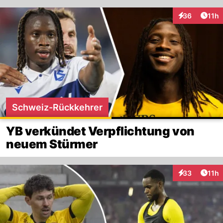
Artik
36
11h
Interaktionen
Schweiz-Rückkehrer
YB verkündet Verpflichtung von
neuem Stürmer
Artik
33
11h
Interaktionen