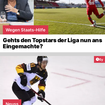
Wegen Staats-Hilfe
Gehts den Topstars der Liga nun ans
Eingemachte?
Arti
6y
Neuss