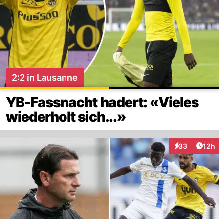
2:2 in Lausanne
YB-Fassnacht hadert: «Vieles
wiederholt sich...»
Artik
33
12h
Interaktionen