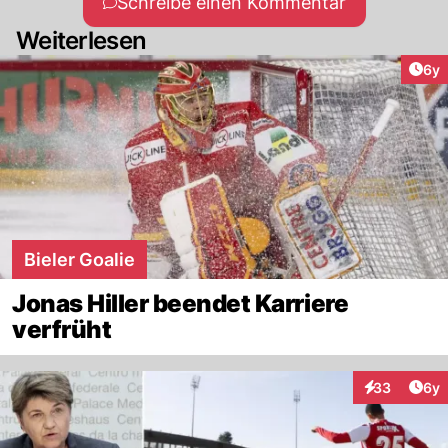
Schreibe einen Kommentar
Weiterlesen
Arti
6y
Bieler Goalie
Jonas Hiller beendet Karriere
verfrüht
Arti
33
6y
Interaktionen