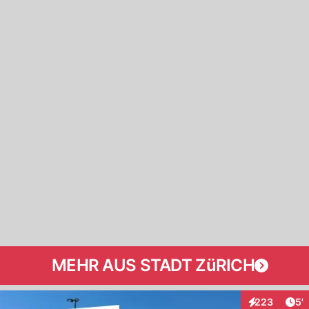
MEHR AUS STADT ZüRICH
Art
223
5'
Interaktionen