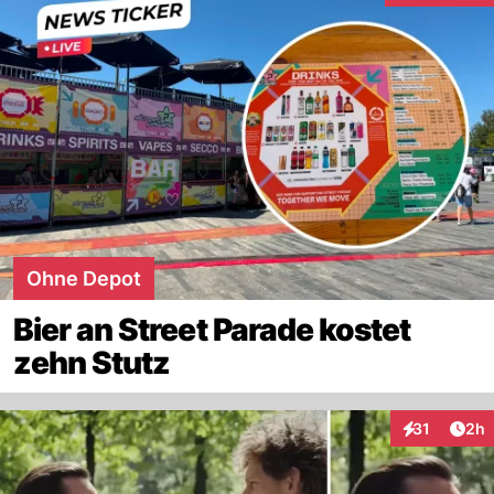
Ohne Depot
Bier an Street Parade kostet
zehn Stutz
Arti
31
2h
Interaktione