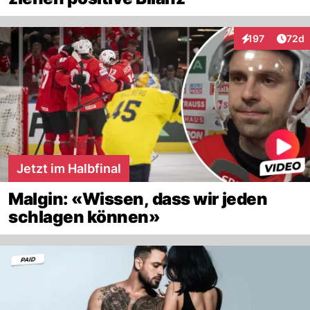
Artik
197
72d
Interaktionen
Jetzt im Halbfinal
Malgin: «Wissen, dass wir jeden
schlagen können»