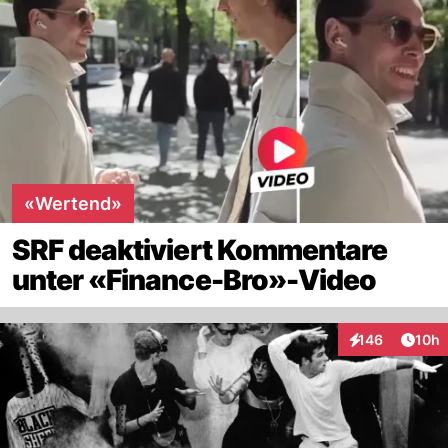
«Wertend»
SRF deaktiviert Kommentare
unter «Finance-Bro»-Video
Artik
146
10h
Interaktionen