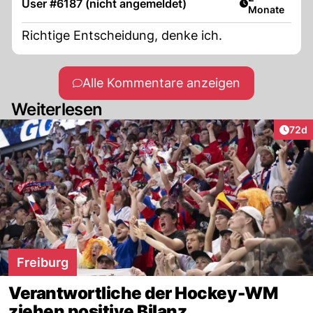
User #6187 (nicht angemeldet)
Monate
Richtige Entscheidung, denke ich.
Alle Kommentare anzeigen
Weiterlesen
Artik
72d
Freiburg
Verantwortliche der Hockey-WM
ziehen positive Bilanz