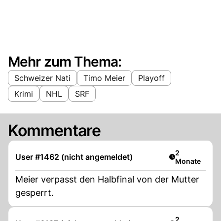
Mehr zum Thema:
Schweizer Nati
Timo Meier
Playoff
Krimi
NHL
SRF
Kommentare
Artikel veröff
2
User #1462 (nicht angemeldet)
Monate
Meier verpasst den Halbfinal von der Mutter
gesperrt.
Artikel veröff
2