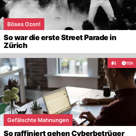
Böses Ozon!
So war die erste Street Parade in
Zürich
Artik
3
10h
Interaktione
Gefälschte Mahnungen
So raffiniert gehen Cyberbetrüger