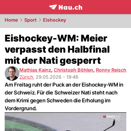
frontpage.
NAU.ch
Home
Sport
Eishockey
Eishockey-WM: Meier
verpasst den Halbfinal
mit der Nati gesperrt
Mathias Kainz
,
Christoph Böhlen
,
Ronny Reisch
Zürich
,
29.05.2026 - 19:46
Am Freitag ruht der Puck an der Eishockey-WM in
der Schweiz. Für die Schweizer Nati steht nach
dem Krimi gegen Schweden die Erholung im
Vordergrund.