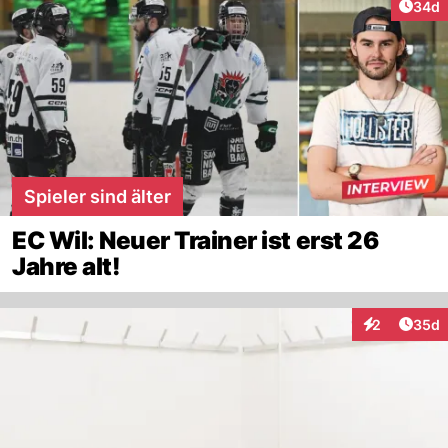
Artik
34d
Spieler sind älter
EC Wil: Neuer Trainer ist erst 26
Jahre alt!
Artik
2
35d
Interaktionen