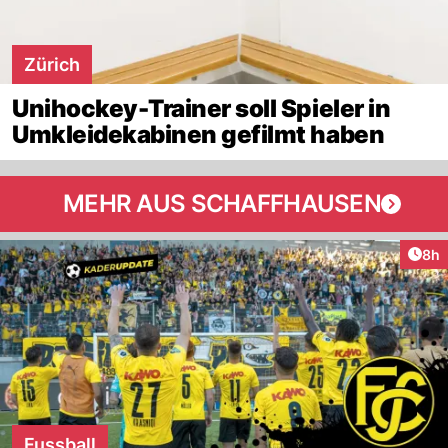
Zürich
Unihockey-Trainer soll Spieler in
Umkleidekabinen gefilmt haben
MEHR AUS SCHAFFHAUSEN
Arti
8h
Fussball