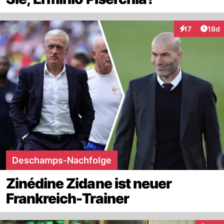
Artik
17
18d
Interaktionen
Deschamps-Nachfolge
Zinédine Zidane ist neuer
Frankreich-Trainer