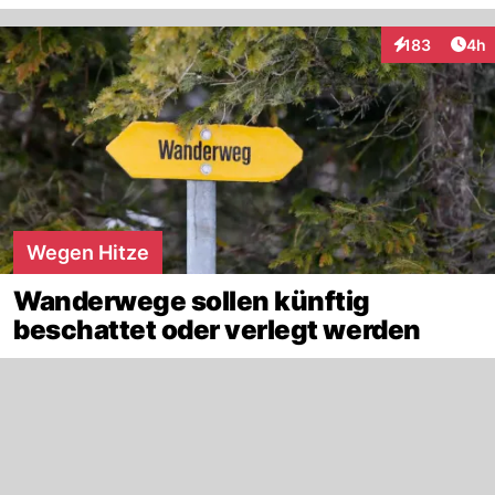
Arti
183
4h
Interaktionen
Wegen Hitze
Wanderwege sollen künftig
beschattet oder verlegt werden