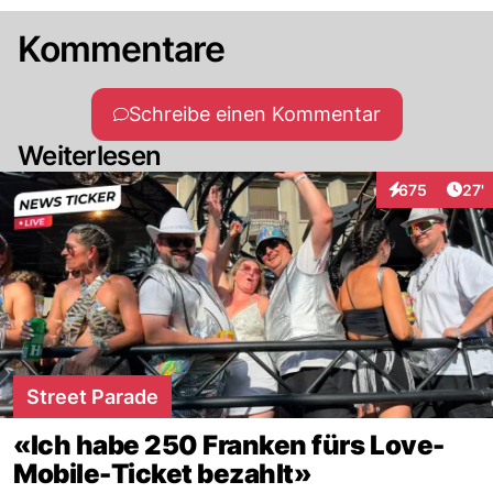
Kommentare
Schreibe einen Kommentar
Weiterlesen
Arti
675
27'
Interaktionen
Street Parade
«Ich habe 250 Franken fürs Love-
Mobile-Ticket bezahlt»