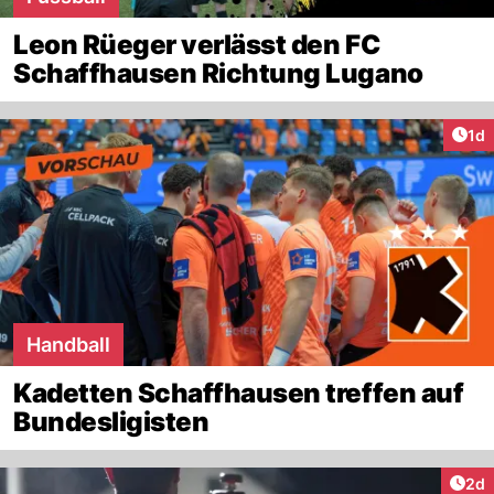
Leon Rüeger verlässt den FC
Schaffhausen Richtung Lugano
Art
1d
Handball
Kadetten Schaffhausen treffen auf
Bundesligisten
Arti
2d