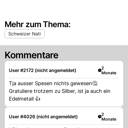
Mehr zum Thema:
Schweizer Nati
Kommentare
Artikel veröff
2
User #2172 (nicht angemeldet)
Monate
Tja ausser Spesen nichts gewesen🤔
Gratuliere trotzem zu Silber, ist ja auch ein
Edelmetall 👍
Artikel veröff
2
User #4026 (nicht angemeldet)
Monate