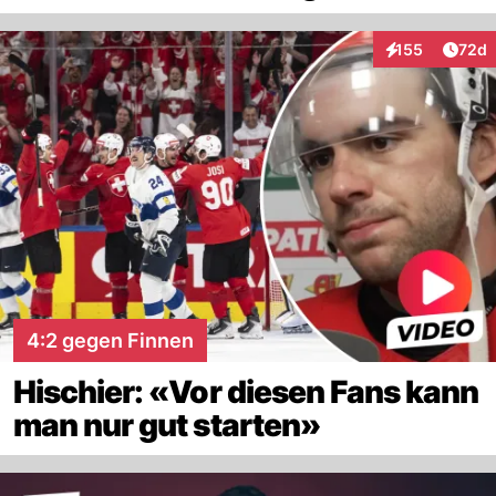
Artik
155
72d
Interaktionen
4:2 gegen Finnen
Hischier: «Vor diesen Fans kann
man nur gut starten»