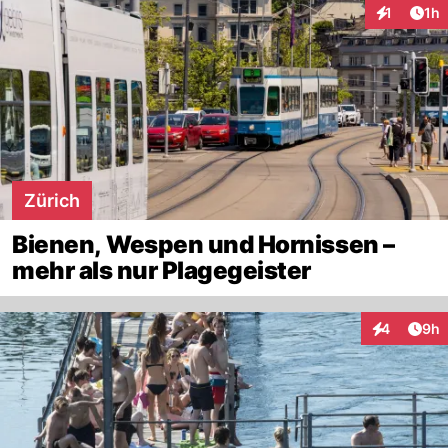
Art
1
1h
Interaktion
Zürich
Bienen, Wespen und Hornissen –
mehr als nur Plagegeister
Arti
4
9h
Interaktion