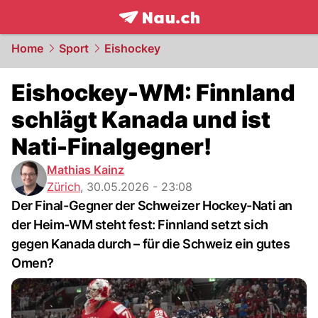
frontpage.
NAU.ch
Home
Sport
Eishockey
Eishockey-WM: Finnland
schlägt Kanada und ist
Nati-Finalgegner!
Mathias Kainz
Zürich
,
30.05.2026 - 23:08
Der Final-Gegner der Schweizer Hockey-Nati an
der Heim-WM steht fest: Finnland setzt sich
gegen Kanada durch – für die Schweiz ein gutes
Omen?