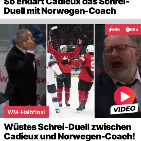
So erklärt Cadieux das Schrei-
Duell mit Norwegen-Coach
Artik
565
68d
Interaktionen
WM-Halbfinal
Wüstes Schrei-Duell zwischen
Cadieux und Norwegen-Coach!