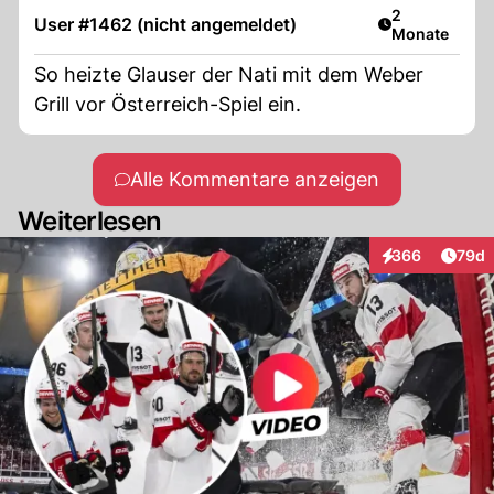
Artikel veröff
2
User #1462 (nicht angemeldet)
Monate
So heizte Glauser der Nati mit dem Weber
Grill vor Österreich-Spiel ein.
Alle Kommentare anzeigen
Weiterlesen
Artik
366
79d
Interaktionen