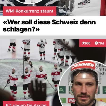
WM-Konkurrenz staunt
«Wer soll diese Schweiz denn
schlagen?»
Artik
366
79d
Interaktionen
6:1 gegen Deutsche