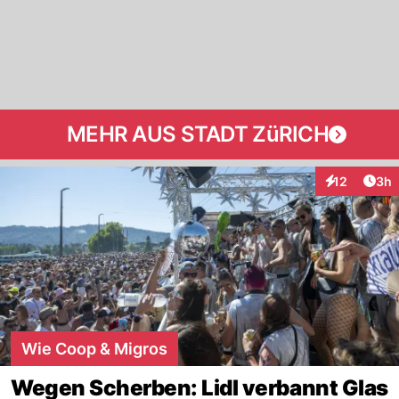
MEHR AUS STADT ZüRICH
Arti
12
3h
Interaktione
Wie Coop & Migros
Wegen Scherben: Lidl verbannt Glas