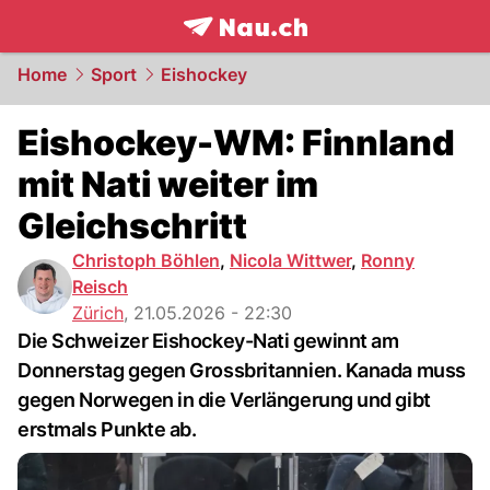
frontpage.
NAU.ch
Home
Sport
Eishockey
Eishockey-WM: Finnland
mit Nati weiter im
Gleichschritt
Christoph Böhlen
,
Nicola Wittwer
,
Ronny
Reisch
Zürich
,
21.05.2026 - 22:30
Die Schweizer Eishockey-Nati gewinnt am
Donnerstag gegen Grossbritannien. Kanada muss
gegen Norwegen in die Verlängerung und gibt
erstmals Punkte ab.