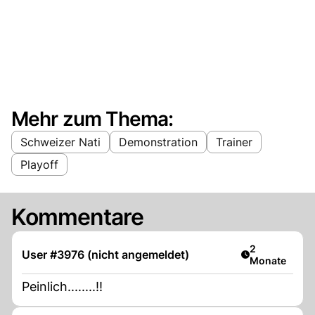
Mehr zum Thema:
Schweizer Nati
Demonstration
Trainer
Playoff
Kommentare
Artikel veröff
2
User #3976 (nicht angemeldet)
Monate
Peinlich........!!