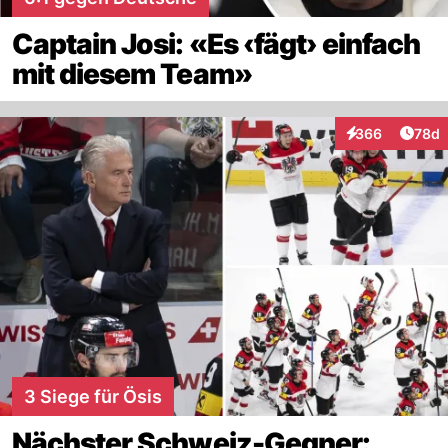
Captain Josi: «Es ‹fägt› einfach
mit diesem Team»
Artik
366
78d
Interaktionen
3 Siege für Ösis
Nächster Schweiz-Gegner: