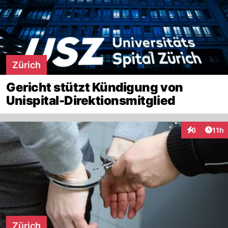
Zürich
Gericht stützt Kündigung von
Unispital-Direktionsmitglied
Artik
6
11h
Interaktione
Zürich