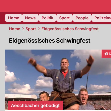
Home
News
Politik
Sport
People
Polizei
Home
Sport
Eidgenössisches Schwingfest
Eidgenössisches Schwingfest
11
Inte
Aeschbacher gebodigt