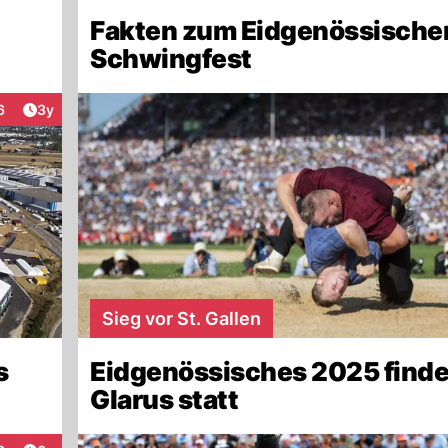
Fakten zum Eidgenössische
Schwingfest
Artikel veröffentlicht:
6
3y
eraktionen
Sieg vor St. Gallen
s
Eidgenössisches 2025 finde
Glarus statt