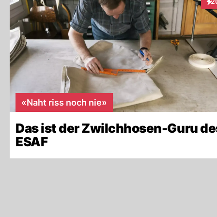
2
Int
«Naht riss noch nie»
Das ist der Zwilchhosen-Guru de
ESAF