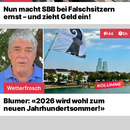
Nun macht SBB bei Falschsitzern
ernst – und zieht Geld ein!
Arti
144
5h
Interaktionen
Wetterfrosch
Blumer: «2026 wird wohl zum
neuen Jahrhundertsommer!»