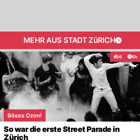
MEHR AUS STADT ZüRICH
Arti
56
6h
Interaktionen
Böses Ozon!
So war die erste Street Parade in
Zürich