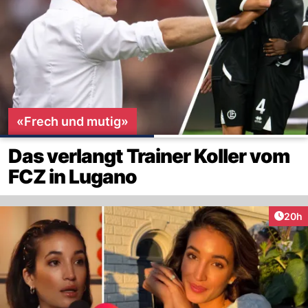
«Frech und mutig»
Das verlangt Trainer Koller vom
FCZ in Lugano
Artik
20h