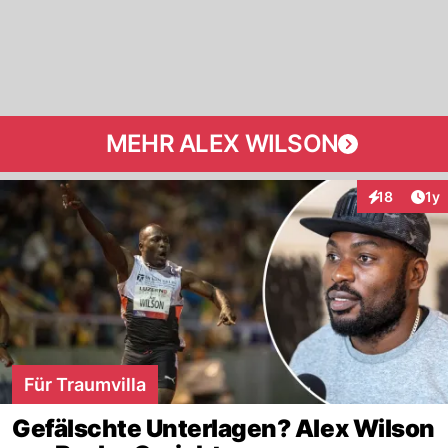
MEHR ALEX WILSON
Art
18
1y
Interaktione
Für Traumvilla
Gefälschte Unterlagen? Alex Wilson