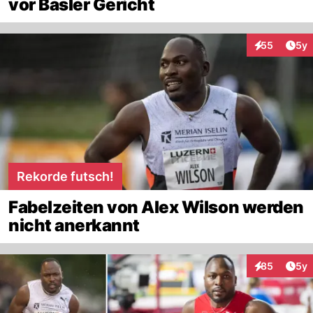
vor Basler Gericht
Arti
55
5y
Interaktionen
Rekorde futsch!
Fabelzeiten von Alex Wilson werden
nicht anerkannt
Arti
85
5y
Interaktionen