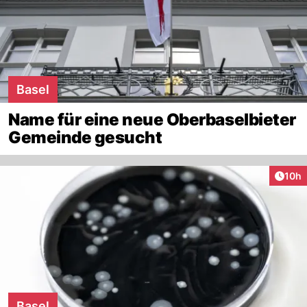
Basel
Name für eine neue Oberbaselbieter
Gemeinde gesucht
Artik
10h
Basel