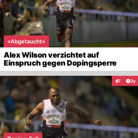
«Abgetaucht»
Alex Wilson verzichtet auf
Einspruch gegen Dopingsperre
Arti
7
3y
Interaktion