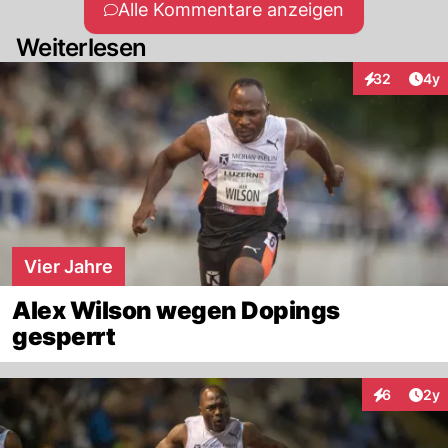
Alle Kommentare anzeigen
Weiterlesen
Arti
32
4y
Interaktionen
Vier Jahre
Alex Wilson wegen Dopings
gesperrt
Arti
6
2y
Interaktion