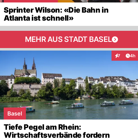
Sprinter Wilson: «Die Bahn in
Atlanta ist schnell»
MEHR AUS STADT BASEL
Arti
7
4h
Interaktion
Basel
Tiefe Pegel am Rhein:
Wirtschaftsverbände fordern