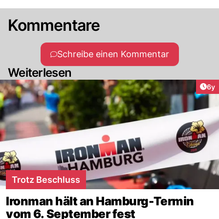
Kommentare
Schreibe einen Kommentar
Weiterlesen
Arti
6y
Trotz Beschluss
Ironman hält an Hamburg-Termin
vom 6. September fest