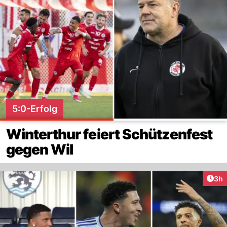
5:0-Erfolg
Winterthur feiert Schützenfest
gegen Wil
Arti
3h