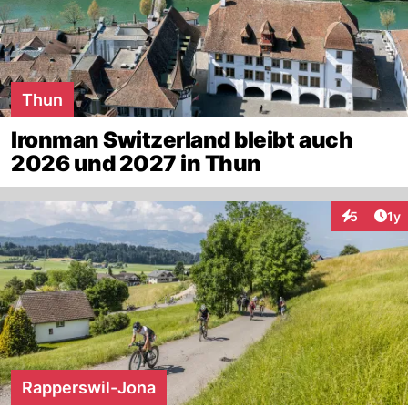
Thun
Ironman Switzerland bleibt auch
2026 und 2027 in Thun
Art
5
1y
Interaktion
Rapperswil-Jona