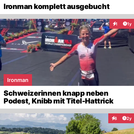
Ironman komplett ausgebucht
Art
1
1y
Interaktion
Ironman
Schweizerinnen knapp neben
Podest, Knibb mit Titel-Hattrick
Arti
8
2y
Interaktion