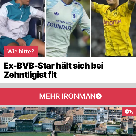
Wie bitte?
Ex-BVB-Star hält sich bei
Zehntligist fit
MEHR IRONMAN
Art
1y