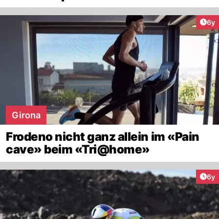
Arti
6y
Girona
Frodeno nicht ganz allein im «Pain
cave» beim «Tri@home»
Arti
6y