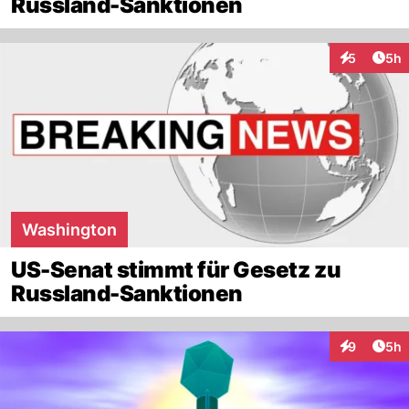
Russland-Sanktionen
Arti
5
5h
Interaktion
Washington
US-Senat stimmt für Gesetz zu
Russland-Sanktionen
Arti
9
5h
Interaktion