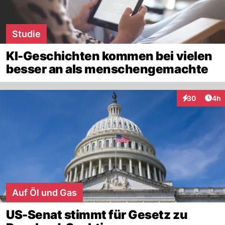
Studie
KI-Geschichten kommen bei vielen
besser an als menschengemachte
Arti
30
4h
Interaktionen
Auf Öl und Gas
US-Senat stimmt für Gesetz zu