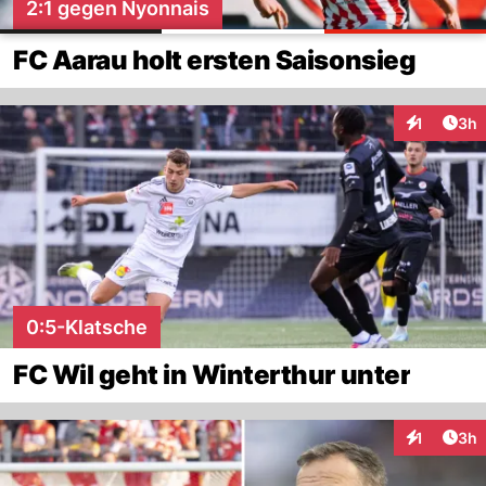
2:1 gegen Nyonnais
FC Aarau holt ersten Saisonsieg
Arti
1
3h
Interaktion
0:5-Klatsche
FC Wil geht in Winterthur unter
Arti
1
3h
Interaktion