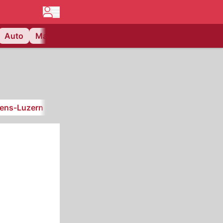
Auto
Matchcenter
Videos
Nau Plus
Lifestyle
iens-Luzern
SC Kriens