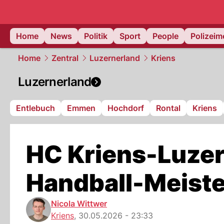
Home
News
Politik
Sport
People
Polizei
Home
Zentral
Luzernerland
Kriens
Luzernerland
Entlebuch
Emmen
Hochdorf
Rontal
Kriens
HC Kriens-Luzer
Handball-Meiste
Nicola Wittwer
Kriens
,
30.05.2026 - 23:33