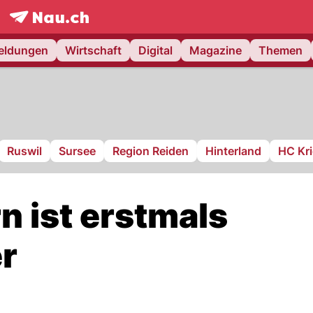
frontpage.
NAU.ch
meldungen
Wirtschaft
Digital
Magazine
Themen
Ruswil
Sursee
Region Reiden
Hinterland
HC Kr
n ist erstmals
r