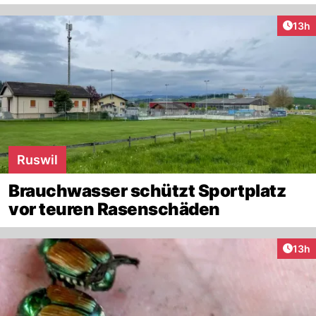
Artik
13h
Ruswil
Brauchwasser schützt Sportplatz
vor teuren Rasenschäden
Artik
13h