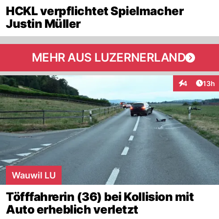
HCKL verpflichtet Spielmacher
Justin Müller
MEHR AUS LUZERNERLAND
Artik
4
13h
Interaktione
Wauwil LU
Töfffahrerin (36) bei Kollision mit
Auto erheblich verletzt