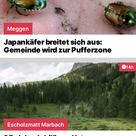
Meggen
Japankäfer breitet sich aus:
Gemeinde wird zur Pufferzone
Artik
14h
Escholzmatt Marbach