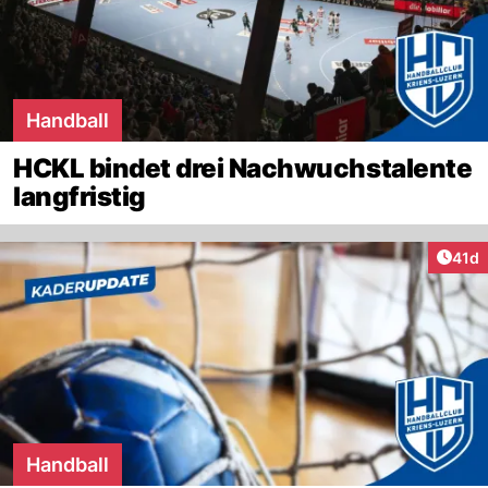
Handball
HCKL bindet drei Nachwuchstalente
langfristig
Artik
41d
Handball