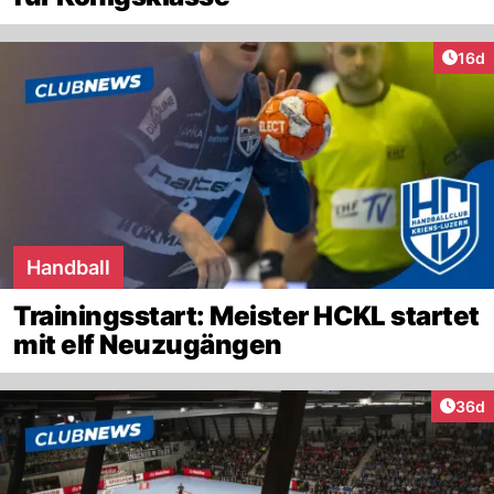
Artik
16d
Handball
Trainingsstart: Meister HCKL startet
mit elf Neuzugängen
Artik
36d