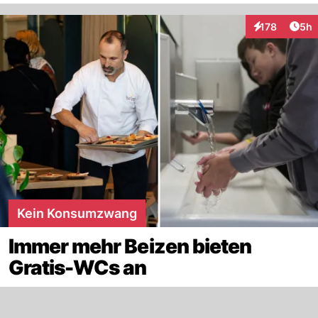
Arti
178
5h
Interaktionen
Kein Konsumzwang
Immer mehr Beizen bieten
Gratis-WCs an