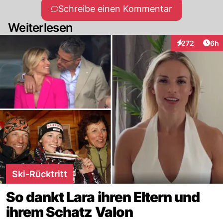
Schreibe einen Kommentar
Weiterlesen
Arti
272
6h
Interaktionen
Ski-Rücktritt
So dankt Lara ihren Eltern und
ihrem Schatz Valon