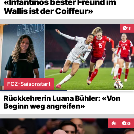
«Infantinos bester Freund im
Wallis ist der Coiffeur»
Art
1h
FCZ-Saisonstart
Rückkehrerin Luana Bühler: «Von
Beginn weg angreifen»
Arti
6
3h
Interaktion