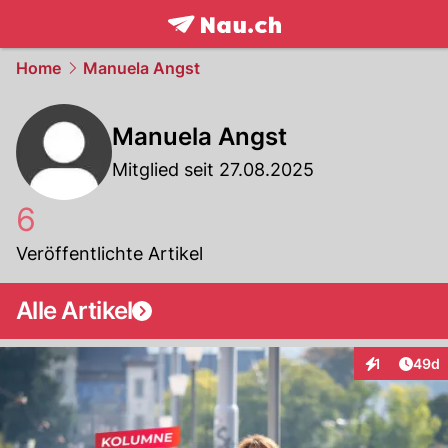
frontpage.
NAU.ch
Home
Manuela Angst
Manuela Angst
Mitglied seit 27.08.2025
6
Veröffentlichte Artikel
Alle Artikel
Artik
1
49d
Interaktione