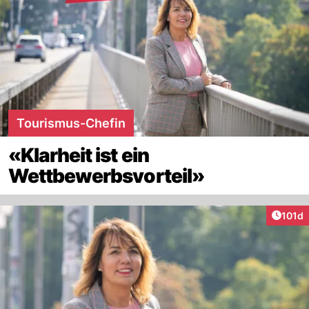
Tourismus-Chefin
«Klarheit ist ein
Wettbewerbsvorteil»
Artike
101d