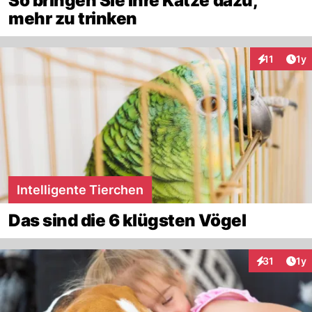
So bringen Sie Ihre Katze dazu,
mehr zu trinken
Art
11
1y
Interaktione
Intelligente Tierchen
Das sind die 6 klügsten Vögel
Art
31
1y
Interaktione