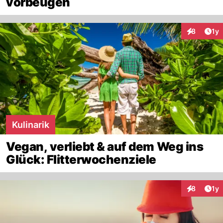
vorbeugen
Art
8
1y
Interaktion
Kulinarik
Vegan, verliebt & auf dem Weg ins
Glück: Flitterwochenziele
Art
8
1y
Interaktion