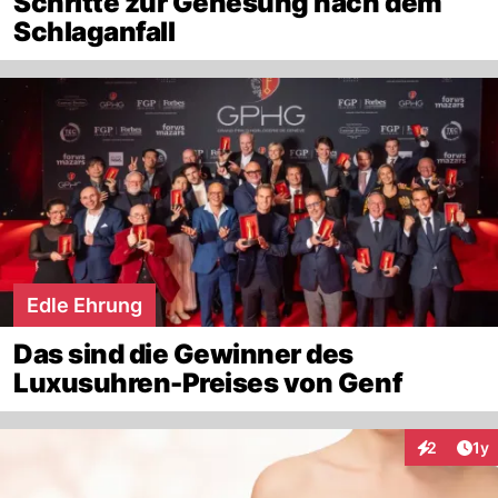
Schritte zur Genesung nach dem
Schlaganfall
Edle Ehrung
Das sind die Gewinner des
Luxusuhren-Preises von Genf
Art
2
1y
Interaktion