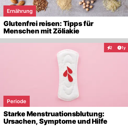
Ernährung
Glutenfrei reisen: Tipps für
Menschen mit Zöliakie
Art
2
1y
Interaktion
Periode
Starke Menstruationsblutung:
Ursachen, Symptome und Hilfe