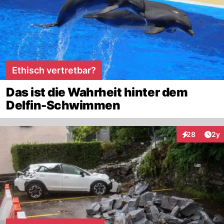
Ethisch vertretbar?
Das ist die Wahrheit hinter dem
Delfin-Schwimmen
Arti
28
2y
Interaktionen