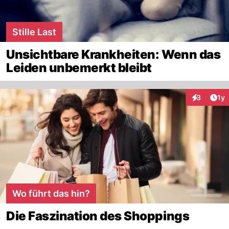
Stille Last
Unsichtbare Krankheiten: Wenn das
Leiden unbemerkt bleibt
Art
3
1y
Interaktion
Wo führt das hin?
Die Faszination des Shoppings