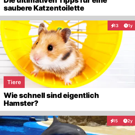
Die ultimativen Tipps für eine
saubere Katzentoilette
Art
13
1y
Interaktione
Tiere
Wie schnell sind eigentlich
Hamster?
Arti
15
2y
Interaktione