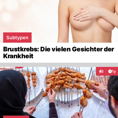
Subtypen
Brustkrebs: Die vielen Gesichter der
Krankheit
Art
3
1y
Interaktion