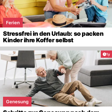
Ferien
Stressfrei in den Urlaub: so packen
Kinder ihre Koffer selbst
Art
1y
Genesung