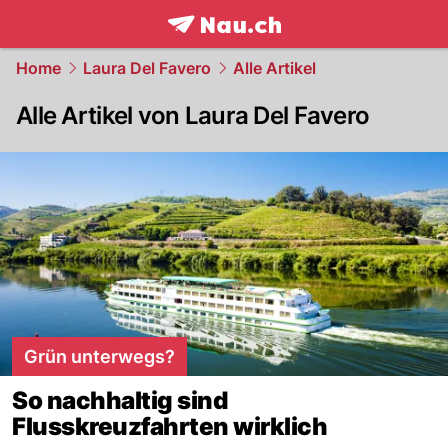
frontpage.
NAU.ch
Home
Laura Del Favero
Alle Artikel
Alle Artikel von Laura Del Favero
Grün unterwegs?
So nachhaltig sind
Flusskreuzfahrten wirklich