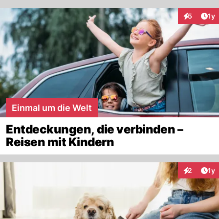
Art
5
1y
Interaktion
Einmal um die Welt
Entdeckungen, die verbinden –
Reisen mit Kindern
Art
2
1y
Interaktion