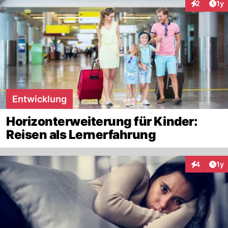
Art
2
1y
Interaktion
Entwicklung
Horizonterweiterung für Kinder:
Reisen als Lernerfahrung
Art
4
1y
Interaktion