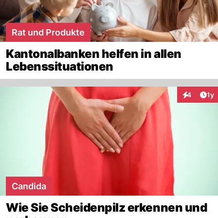
Rat und Produkte
Kantonalbanken helfen in allen
Lebenssituationen
Art
4
1y
Interaktion
Candida
Wie Sie Scheidenpilz erkennen und