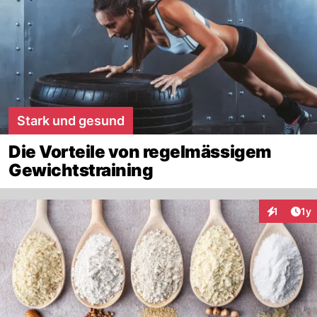
Stark und gesund
Die Vorteile von regelmässigem
Gewichtstraining
Art
1
1y
Interaktion