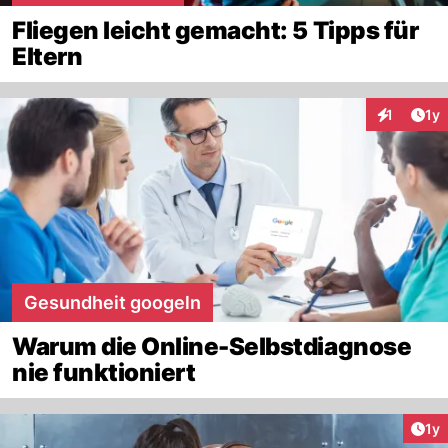
Fliegen leicht gemacht: 5 Tipps für
Eltern
Art
1
1y
Interaktion
Gesundheit googeln
Warum die Online-Selbstdiagnose
nie funktioniert
Art
1y