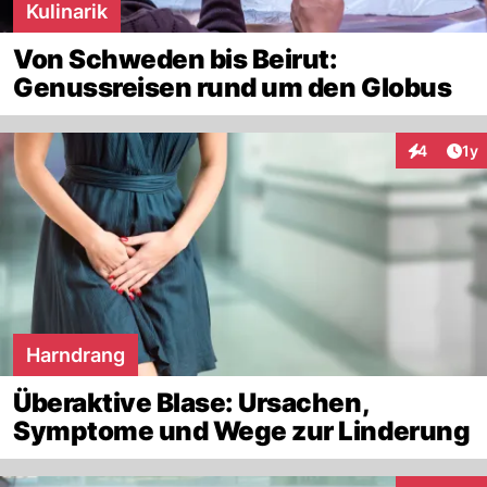
Kulinarik
Von Schweden bis Beirut:
Genussreisen rund um den Globus
Art
4
1y
Interaktion
Harndrang
Überaktive Blase: Ursachen,
Symptome und Wege zur Linderung