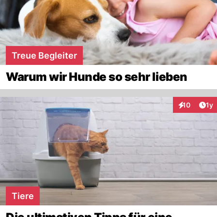
Treue Begleiter
Warum wir Hunde so sehr lieben
Art
10
1y
Interaktione
Tiere