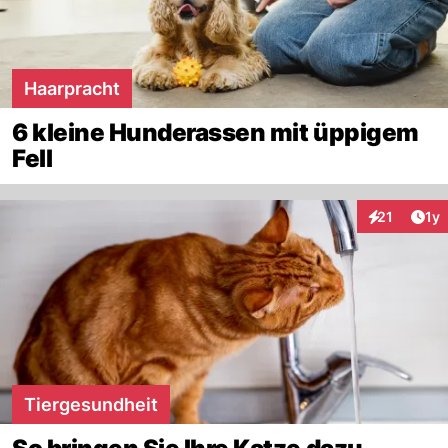
Haarpracht
6 kleine Hunderassen mit üppigem
Fell
Art
21
1y
Interaktione
Tiergesundheit