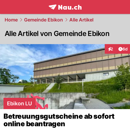
frontpage.
NAU.ch
Home
Gemeinde Ebikon
Alle Artikel
Alle Artikel von Gemeinde Ebikon
Arti
2
6d
Interaktion
Ebikon LU
Betreuungsgutscheine ab sofort
online beantragen