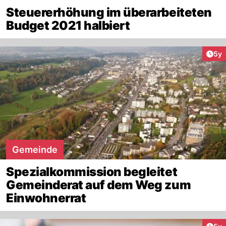
Steuererhöhung im überarbeiteten
Budget 2021 halbiert
Arti
5y
Gemeinde
Spezialkommission begleitet
Gemeinderat auf dem Weg zum
Einwohnerrat
Arti