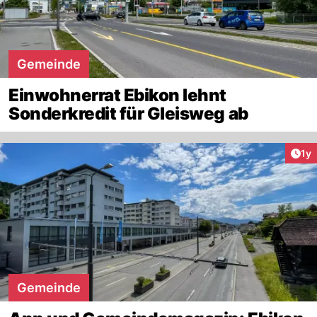
Gemeinde
Einwohnerrat Ebikon lehnt
Sonderkredit für Gleisweg ab
Art
1y
Gemeinde