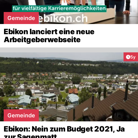
Gemeinde
Ebikon lanciert eine neue
Arbeitgeberwebseite
Arti
5y
Gemeinde
Ebikon: Nein zum Budget 2021, Ja
zur Sagenmatt