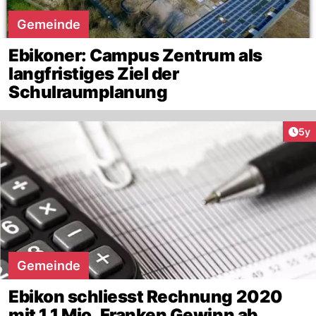
Gemeinde
Ebikoner: Campus Zentrum als
langfristiges Ziel der
Schulraumplanung
Arti
5y
Gemeinde
Ebikon schliesst Rechnung 2020
mit 1.1 Mio. Franken Gewinn ab