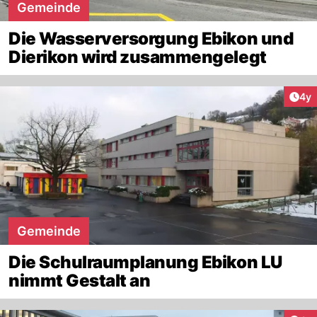
Gemeinde
Die Wasserversorgung Ebikon und
Dierikon wird zusammengelegt
Arti
4y
Gemeinde
Die Schulraumplanung Ebikon LU
nimmt Gestalt an