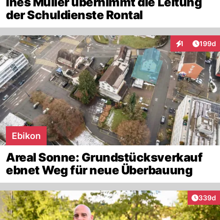
Ines Müller übernimmt die Leitung
der Schuldienste Rontal
Artike
1
199d
Interaktionen
Ebikon
Areal Sonne: Grundstücksverkauf
ebnet Weg für neue Überbauung
Artikel
339d