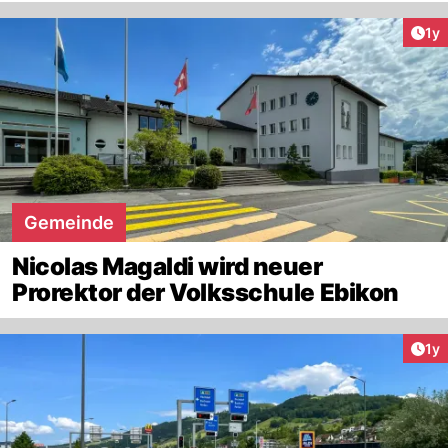
Art
1y
Gemeinde
Nicolas Magaldi wird neuer
Prorektor der Volksschule Ebikon
Art
1y