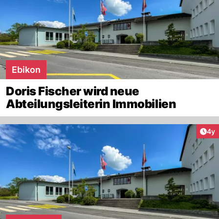
Ebikon
Doris Fischer wird neue
Abteilungsleiterin Immobilien
Arti
4y