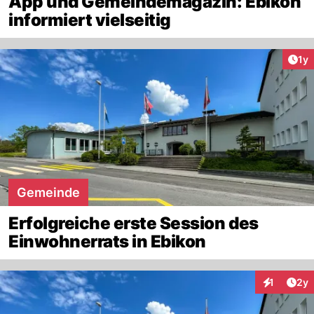
App und Gemeindemagazin: Ebikon
informiert vielseitig
Art
1y
Gemeinde
Erfolgreiche erste Session des
Einwohnerrats in Ebikon
Arti
1
2y
Interaktion