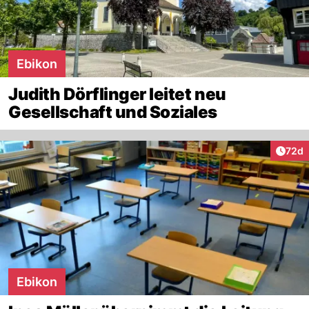
Ebikon
Judith Dörflinger leitet neu
Gesellschaft und Soziales
Artik
72d
Ebikon