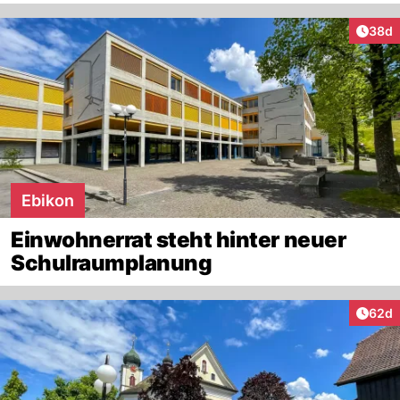
Artik
38d
Ebikon
Einwohnerrat steht hinter neuer
Schulraumplanung
Artik
62d