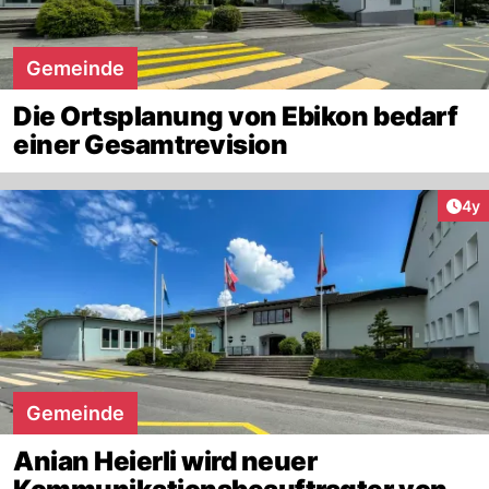
Gemeinde
Die Ortsplanung von Ebikon bedarf
einer Gesamtrevision
Arti
4y
Gemeinde
Anian Heierli wird neuer