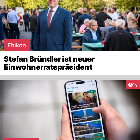
Ebikon
Stefan Bründler ist neuer
Einwohnerratspräsident
Art
1y