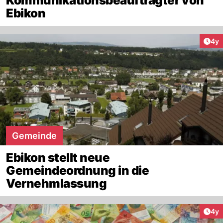
Kommunikationsbeauftragter von
Ebikon
Arti
4y
Gemeinde
Ebikon stellt neue
Gemeindeordnung in die
Vernehmlassung
Arti
4y