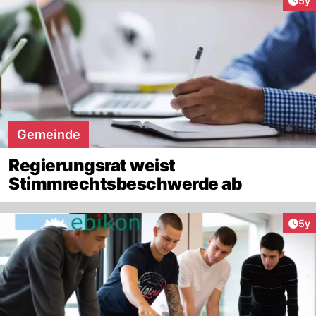
5y
Gemeinde
Regierungsrat weist
Stimmrechtsbeschwerde ab
Arti
5y