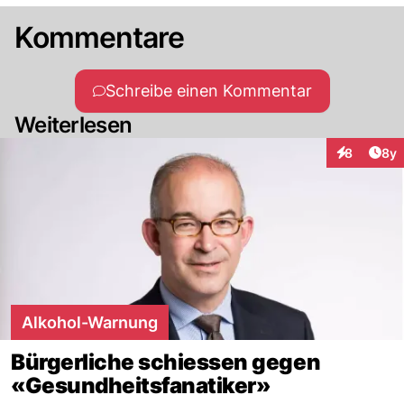
Kommentare
Schreibe einen Kommentar
Weiterlesen
Arti
8
8y
Interaktion
Alkohol-Warnung
Bürgerliche schiessen gegen
«Gesundheitsfanatiker»