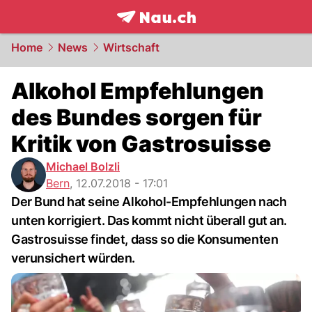
frontpage.
NAU.ch
Home
News
Wirtschaft
Alkohol Empfehlungen
des Bundes sorgen für
Kritik von Gastrosuisse
Michael Bolzli
Bern
,
12.07.2018 - 17:01
Der Bund hat seine Alkohol-Empfehlungen nach
unten korrigiert. Das kommt nicht überall gut an.
Gastrosuisse findet, dass so die Konsumenten
verunsichert würden.