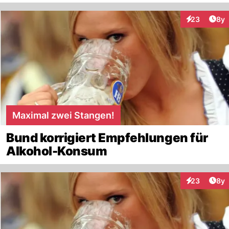
Arti
23
8y
Interaktionen
Maximal zwei Stangen!
Bund korrigiert Empfehlungen für
Alkohol-Konsum
Arti
23
8y
Interaktionen