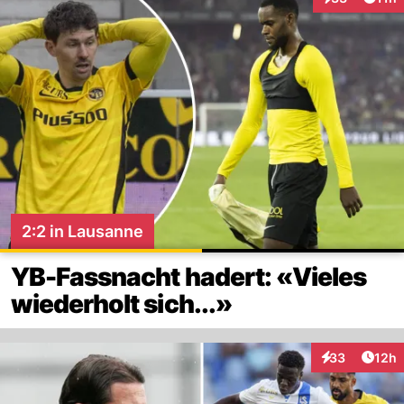
Interaktionen
2:2 in Lausanne
YB-Fassnacht hadert: «Vieles
wiederholt sich...»
Artik
33
12h
Interaktionen