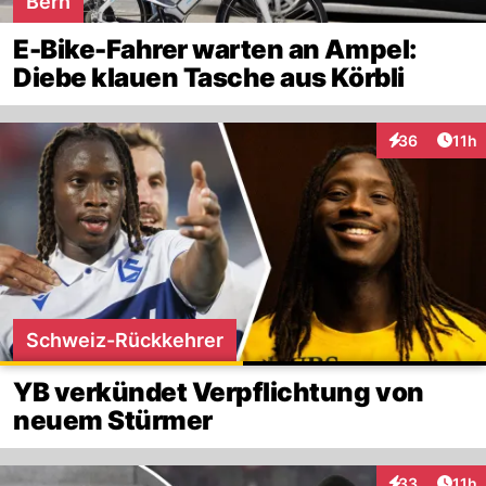
Bern
E-Bike-Fahrer warten an Ampel:
Diebe klauen Tasche aus Körbli
Artik
36
11h
Interaktionen
Schweiz-Rückkehrer
YB verkündet Verpflichtung von
neuem Stürmer
Artik
33
11h