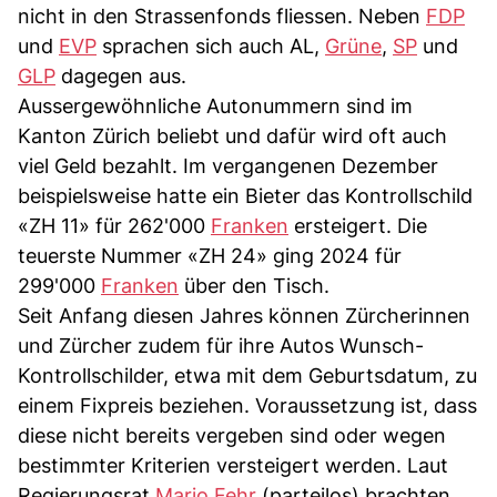
nicht in den Strassenfonds fliessen. Neben
FDP
und
EVP
sprachen sich auch AL,
Grüne
,
SP
und
GLP
dagegen aus.
Aussergewöhnliche Autonummern sind im
Kanton Zürich beliebt und dafür wird oft auch
viel Geld bezahlt. Im vergangenen Dezember
beispielsweise hatte ein Bieter das Kontrollschild
«ZH 11» für 262'000
Franken
ersteigert. Die
teuerste Nummer «ZH 24» ging 2024 für
299'000
Franken
über den Tisch.
Seit Anfang diesen Jahres können Zürcherinnen
und Zürcher zudem für ihre Autos Wunsch-
Kontrollschilder, etwa mit dem Geburtsdatum, zu
einem Fixpreis beziehen. Voraussetzung ist, dass
diese nicht bereits vergeben sind oder wegen
bestimmter Kriterien versteigert werden. Laut
Regierungsrat
Mario Fehr
(parteilos) brachten