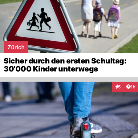
Zürich
Sicher durch den ersten Schultag:
30'000 Kinder unterwegs
Art
5
1h
Interaktion