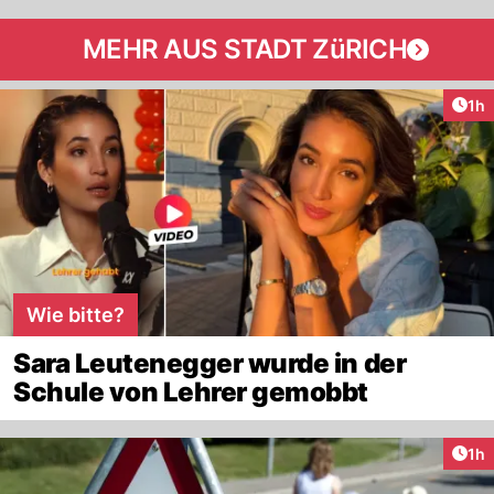
MEHR AUS STADT ZüRICH
Art
1h
Wie bitte?
Sara Leutenegger wurde in der
Schule von Lehrer gemobbt
Art
1h