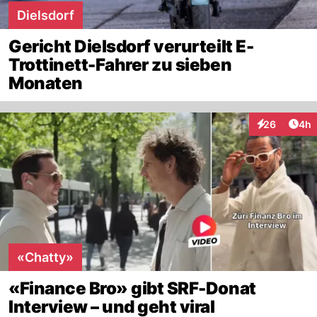
Dielsdorf
Gericht Dielsdorf verurteilt E-
Trottinett-Fahrer zu sieben
Monaten
Arti
26
4h
Interaktionen
«Chatty»
«Finance Bro» gibt SRF-Donat
Interview – und geht viral