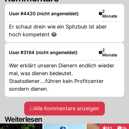
Artikel veröff
2
User #4420 (nicht angemeldet)
Monate
Er schaut drein wie ein Spitzbub ist aber
hoch kompetent 😂
Artikel veröff
2
User #3194 (nicht angemeldet)
Monate
Wer erklärt unseren Dienern endlich wieder
mal, was dienen bedeutet.
Staatsdiener....führen kein Profitcenter
sondern dienen.
Alle Kommentare anzeigen
Weiterlesen
Arti
742
2h