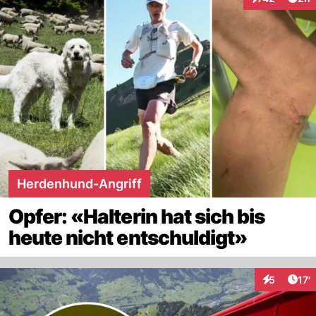
Interaktionen
Herdenhund-Angriff
Opfer: «Halterin hat sich bis
heute nicht entschuldigt»
Arti
5
17'
Interaktion