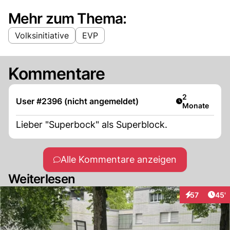
Mehr zum Thema:
Volksinitiative
EVP
Kommentare
Artikel veröff
2
User #2396 (nicht angemeldet)
Monate
Lieber "Superbock" als Superblock.
Alle Kommentare anzeigen
Weiterlesen
Arti
57
45'
Interaktionen