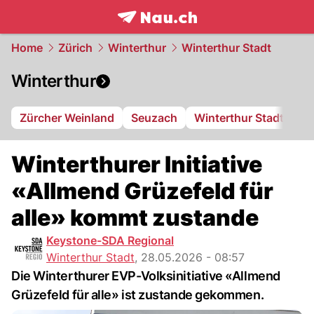
frontpage.
NAU.ch
Home
Zürich
Winterthur
Winterthur Stadt
Winterthur
Zürcher Weinland
Seuzach
Winterthur Stadt
FC
Winterthurer Initiative
«Allmend Grüzefeld für
alle» kommt zustande
Keystone-SDA Regional
Winterthur Stadt
,
28.05.2026 - 08:57
Die Winterthurer EVP-Volksinitiative «Allmend
Grüzefeld für alle» ist zustande gekommen.