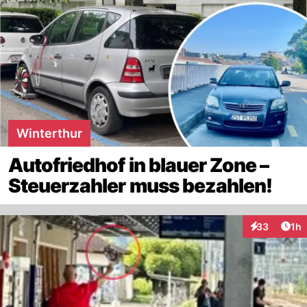
Winterthur
Autofriedhof in blauer Zone –
Steuerzahler muss bezahlen!
Art
33
1h
Interaktione