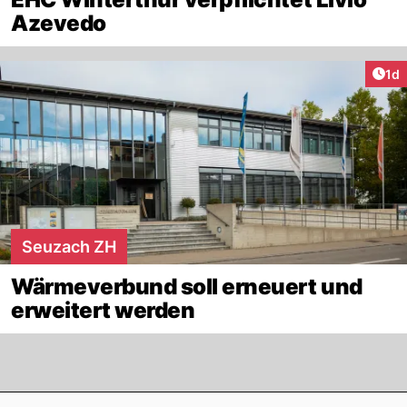
Azevedo
Art
1d
Seuzach ZH
Wärmeverbund soll erneuert und
erweitert werden