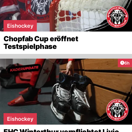
Eishockey
Chopfab Cup eröffnet
Testspielphase
Arti
6h
Eishockey
EHC Winterthur verpflichtet Livio