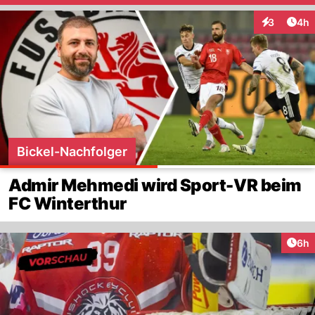
Arti
3
4h
Interaktion
Bickel-Nachfolger
Admir Mehmedi wird Sport-VR beim
FC Winterthur
Arti
6h