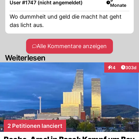
User #1747 (nicht angemeldet)
Monate
Wo dummheit und geld die macht hat geht
das licht aus.
Alle Kommentare anzeigen
Weiterlesen
Artikel
14
303d
Interaktionen
2 Petitionen lanciert