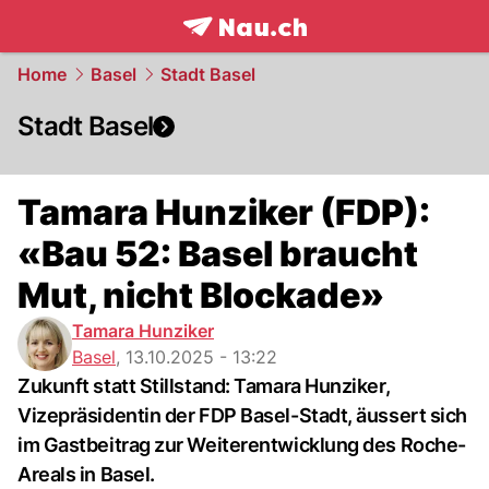
frontpage.
NAU.ch
Home
Basel
Stadt Basel
Stadt Basel
Tamara Hunziker (FDP):
«Bau 52: Basel braucht
Mut, nicht Blockade»
Tamara Hunziker
Basel
,
13.10.2025 - 13:22
Zukunft statt Stillstand: Tamara Hunziker,
Vizepräsidentin der FDP Basel-Stadt, äussert sich
im Gastbeitrag zur Weiterentwicklung des Roche-
Areals in Basel.