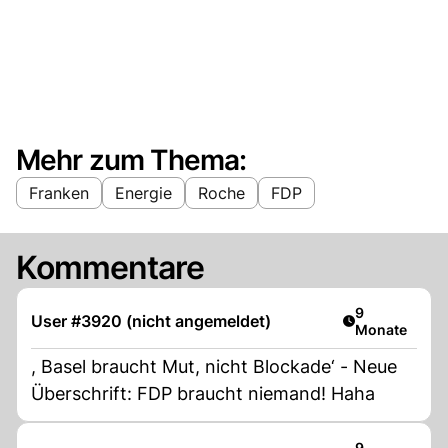
Mehr zum Thema:
Franken
Energie
Roche
FDP
Kommentare
Artikel veröff
9
User #3920 (nicht angemeldet)
Monate
, Basel braucht Mut, nicht Blockade‘ - Neue
Überschrift: FDP braucht niemand! Haha
Artikel veröff
9