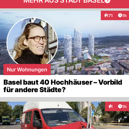
MEHR AUS STADT BASEL
Art
171
1h
Interaktionen
Nur Wohnungen
Basel baut 40 Hochhäuser – Vorbild
für andere Städte?
Art
1
1h
Interaktion