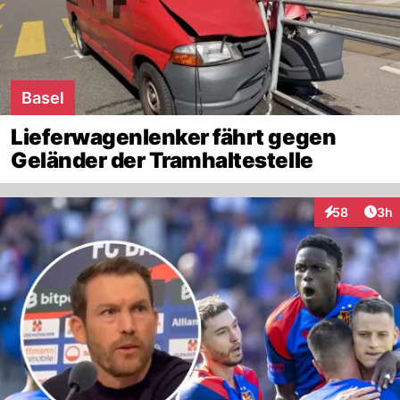
Basel
Lieferwagenlenker fährt gegen
Geländer der Tramhaltestelle
Arti
58
3h
Interaktionen