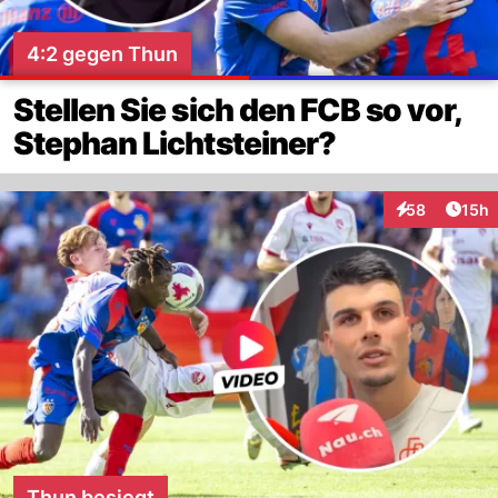
4:2 gegen Thun
Stellen Sie sich den FCB so vor,
Stephan Lichtsteiner?
Artik
58
15h
Interaktionen
Thun besiegt