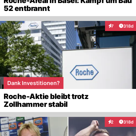
Roche-Areal in Basel: Kampf um Bau
52 entbrannt
Artike
7
318d
Interaktionen
Dank Investitionen?
Roche-Aktie bleibt trotz
Zollhammer stabil
Artike
2
318d
Interaktionen